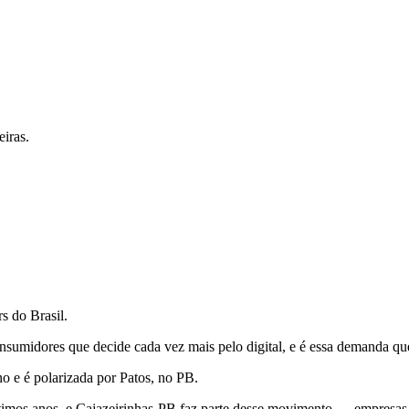
iras.
s do Brasil.
sumidores que decide cada vez mais pelo digital, e é essa demanda que
o e é polarizada por Patos, no PB.
últimos anos, e Cajazeirinhas-PB faz parte desse movimento — empresas