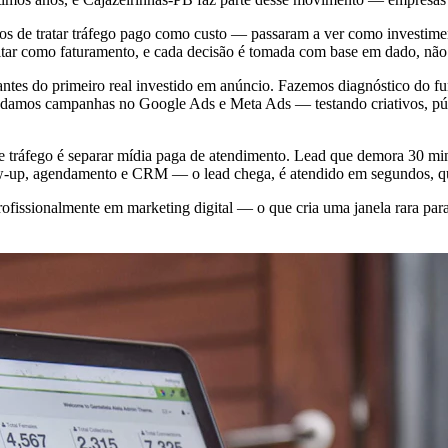
 de tratar tráfego pago como custo — passaram a ver como investimen
ltar como faturamento, e cada decisão é tomada com base em dado, nã
tes do primeiro real investido em anúncio. Fazemos diagnóstico do fu
 rodamos campanhas no Google Ads e Meta Ads — testando criativos, púb
e tráfego é separar mídia paga de atendimento. Lead que demora 30 min
w-up, agendamento e CRM — o lead chega, é atendido em segundos, qual
issionalmente em marketing digital — o que cria uma janela rara para 