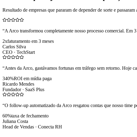
Resultado de empresas que pararam de depender de sorte e passaram 
“
A Arco transformou completamente nosso processo comercial. Em 3
2x
faturamento em 3 meses
Carlos Silva
CEO ·
TechStart
“
Antes da Arco, gastávamos fortunas em tráfego sem retorno. Hoje cad
340%
ROI em mídia paga
Ricardo Mendes
Fundador ·
SaaS Plus
“
O follow-up automatizado da Arco resgatou contas que nosso time pe
60%
taxa de fechamento
Juliana Costa
Head de Vendas ·
Conecta RH