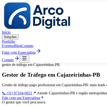
Pular para o conteúdo
Início
Soluções
Portfólio
Eventos
Blog
Contato
Falar com Especialista
Contato
gestor de tráfego
em
Cajazeirinhas
-
PB
Gestor de Tráfego
em
Cajazeirinhas
-
PB
Gestão de tráfego pago profissional em Cajazeirinhas-PB: mais lead
📞
(31) 97164-0921
📍
Atende Cajazeirinhas-PB e região metropolita
Fale com um Especialista
O gestor que você procurava