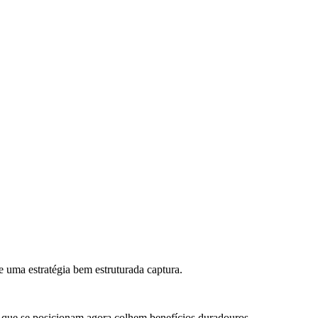
 uma estratégia bem estruturada captura.
 que se posicionam agora colhem benefícios duradouros.