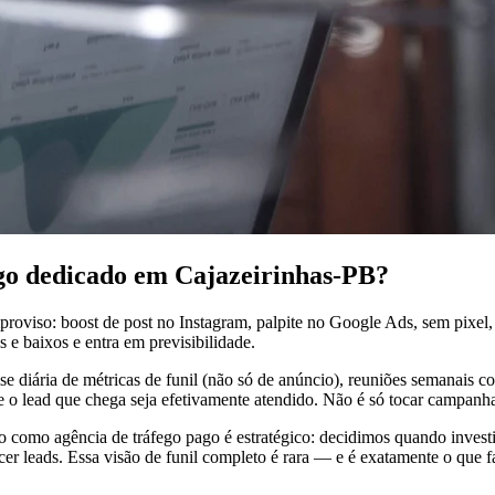
ego dedicado em Cajazeirinhas-PB?
proviso: boost de post no Instagram, palpite no Google Ads, sem pixe
 e baixos e entra em previsibilidade.
ise diária de métricas de funil (não só de anúncio), reuniões semanais 
ue o lead que chega seja efetivamente atendido. Não é só tocar campanh
ho como agência de tráfego pago é estratégico: decidimos quando inve
 leads. Essa visão de funil completo é rara — e é exatamente o que fa