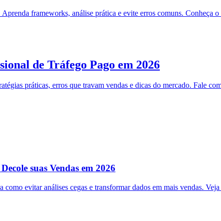
prenda frameworks, análise prática e evite erros comuns. Conheça o 
ional de Tráfego Pago em 2026
égias práticas, erros que travam vendas e dicas do mercado. Fale co
 Decole suas Vendas em 2026
omo evitar análises cegas e transformar dados em mais vendas. Veja 