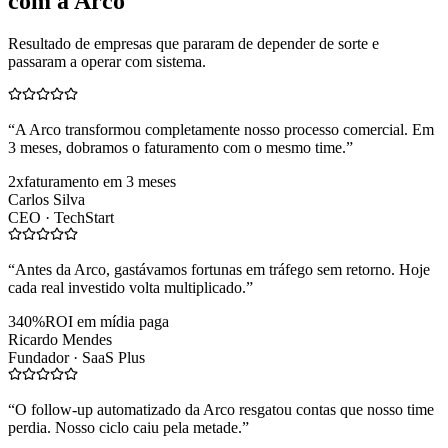
com a Arco
Resultado de empresas que pararam de depender de sorte e
passaram a operar com sistema.
“
A Arco transformou completamente nosso processo comercial. Em
3 meses, dobramos o faturamento com o mesmo time.
”
2x
faturamento em 3 meses
Carlos Silva
CEO ·
TechStart
“
Antes da Arco, gastávamos fortunas em tráfego sem retorno. Hoje
cada real investido volta multiplicado.
”
340%
ROI em mídia paga
Ricardo Mendes
Fundador ·
SaaS Plus
“
O follow-up automatizado da Arco resgatou contas que nosso time
perdia. Nosso ciclo caiu pela metade.
”