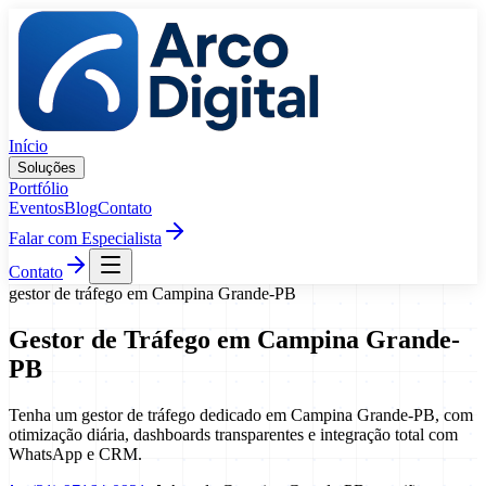
Pular para o conteúdo
Início
Soluções
Portfólio
Eventos
Blog
Contato
Falar com Especialista
Contato
gestor de tráfego
em
Campina Grande
-
PB
Gestor de Tráfego
em
Campina Grande
-
PB
Tenha um gestor de tráfego dedicado em Campina Grande-PB, com
otimização diária, dashboards transparentes e integração total com
WhatsApp e CRM.