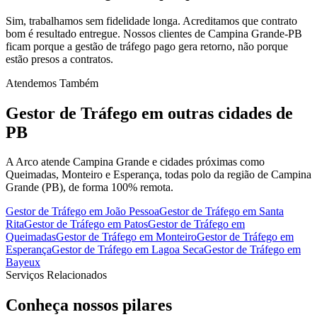
Sim, trabalhamos sem fidelidade longa. Acreditamos que contrato
bom é resultado entregue. Nossos clientes de Campina Grande-PB
ficam porque a gestão de tráfego pago gera retorno, não porque
estão presos a contratos.
Atendemos Também
Gestor de Tráfego
em outras cidades de
PB
A Arco atende Campina Grande e cidades próximas como
Queimadas, Monteiro e Esperança, todas polo da região de Campina
Grande (PB), de forma 100% remota.
Gestor de Tráfego
em
João Pessoa
Gestor de Tráfego
em
Santa
Rita
Gestor de Tráfego
em
Patos
Gestor de Tráfego
em
Queimadas
Gestor de Tráfego
em
Monteiro
Gestor de Tráfego
em
Esperança
Gestor de Tráfego
em
Lagoa Seca
Gestor de Tráfego
em
Bayeux
Serviços Relacionados
Conheça nossos
pilares