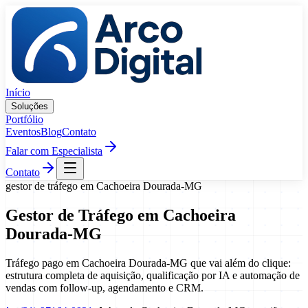
Pular para o conteúdo
Início
Soluções
Portfólio
Eventos
Blog
Contato
Falar com Especialista
Contato
gestor de tráfego
em
Cachoeira Dourada
-
MG
Gestor de Tráfego
em
Cachoeira
Dourada
-
MG
Tráfego pago em Cachoeira Dourada-MG que vai além do clique:
estrutura completa de aquisição, qualificação por IA e automação de
vendas com follow-up, agendamento e CRM.