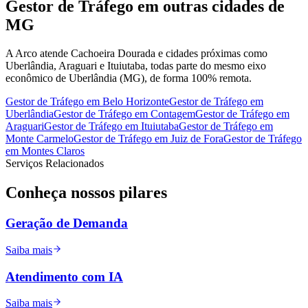
Gestor de Tráfego
em outras cidades de
MG
A Arco atende Cachoeira Dourada e cidades próximas como
Uberlândia, Araguari e Ituiutaba, todas parte do mesmo eixo
econômico de Uberlândia (MG), de forma 100% remota.
Gestor de Tráfego
em
Belo Horizonte
Gestor de Tráfego
em
Uberlândia
Gestor de Tráfego
em
Contagem
Gestor de Tráfego
em
Araguari
Gestor de Tráfego
em
Ituiutaba
Gestor de Tráfego
em
Monte Carmelo
Gestor de Tráfego
em
Juiz de Fora
Gestor de Tráfego
em
Montes Claros
Serviços Relacionados
Conheça nossos
pilares
Geração de Demanda
Saiba mais
Atendimento com IA
Saiba mais