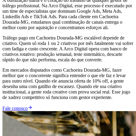
A otimização diária é o coração do trabalho de qualquer gestor de
tráfego profissional. Na Arco Digital, esse processo é executado por
um time de especialistas que dominam Google Ads, Meta Ads,
LinkedIn Ads e TikTok Ads. Para cada cliente em Cachoeira
Dourada-MG, estudamos qual combinação de canais entrega o
melhor custo por aquisição e concentramos esforços ali.
Tráfego pago em Cachoeira Dourada-MG escalável depende de
criativo. Quem só roda 1 ou 2 criativos por mês fatalmente vai sofrer
com fadiga e custo crescente. A Arco Digital opera com banco de
criativos rotativo: produção semanal, teste sistemático, descarte
rápido do que não performa, escala do que converte.
Em mercados disputados como Cachoeira Dourada-MG, fazer
melhor que o concorrente significa entender o que ele faz e levar
para outro nível. Quando ele anuncia oferta de 10% off, a gente
desenha uma com gatilho de escassez. Quando ele usa criativo
institucional, a gente roda creative com prova social real. Esse jogo
de xadrez competitivo só funciona com gestor experiente.
Fale conosco