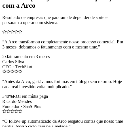
com a Arco
Resultado de empresas que pararam de depender de sorte e
passaram a operar com sistema.
“
A Arco transformou completamente nosso processo comercial. Em
3 meses, dobramos o faturamento com o mesmo time.
”
2x
faturamento em 3 meses
Carlos Silva
CEO ·
TechStart
“
Antes da Arco, gastávamos fortunas em tráfego sem retorno. Hoje
cada real investido volta multiplicado.
”
340%
ROI em mídia paga
Ricardo Mendes
Fundador ·
SaaS Plus
“
O follow-up automatizado da Arco resgatou contas que nosso time
perdia. Nosso ciclo caiu pela metade.
”