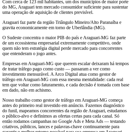
Com cerca de 123 mil habitantes, um dos municípios de maior porte
do MG, Araguari tem mercado consumidor suficiente para sustentar
uma operação de aquisição de clientes previsível.
Araguari faz parte da região Triângulo Mineiro/Alto Paranaíba e
gravita economicamente em torno de Uberlândia (MG).
O Sudeste concentra o maior PIB do país e Araguari-MG faz parte
de um ecossistema empresarial extremamente competitivo, onde
quem não tem estratégia digital perde mercado para concorrentes
que entenderam o jogo antes.
Empresas em Araguari-MG que querem escalar deixaram há tempos
de tratar tráfego pago como custo — passaram a ver como
investimento mensurável. A Arco Digital atua como gestor de
tráfego em Araguari-MG com essa mesma mentalidade: cada real
tem que voltar como faturamento, e cada decisão é tomada com base
em dado, não em achismo.
Nosso trabalho como gestor de tráfego em Araguari-MG começa
antes do primeiro real investido em anúncio. Fazemos diagnóstico
do funil, mapeamos concorrentes da região de Araguari, estudamos
o público-alvo e definimos as ofertas certas para cada canal. Só
então rodamos campanhas no Google Ads e Meta Ads — testando
criativos, públicos, lances e palavras-chave continuamente para
garantir o melhor retorno possível para sua empresa em Araguari-