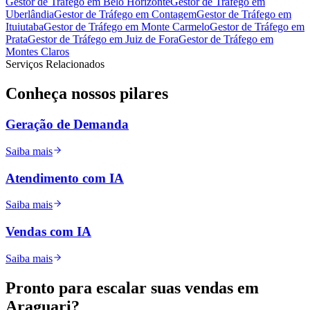
Gestor de Tráfego
em
Belo Horizonte
Gestor de Tráfego
em
Uberlândia
Gestor de Tráfego
em
Contagem
Gestor de Tráfego
em
Ituiutaba
Gestor de Tráfego
em
Monte Carmelo
Gestor de Tráfego
em
Prata
Gestor de Tráfego
em
Juiz de Fora
Gestor de Tráfego
em
Montes Claros
Serviços Relacionados
Conheça nossos
pilares
Geração de Demanda
Saiba mais
Atendimento com IA
Saiba mais
Vendas com IA
Saiba mais
Pronto para
escalar
suas vendas em
Araguari
?