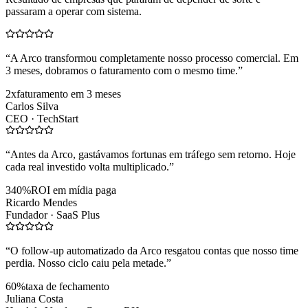
passaram a operar com sistema.
“
A Arco transformou completamente nosso processo comercial. Em
3 meses, dobramos o faturamento com o mesmo time.
”
2x
faturamento em 3 meses
Carlos Silva
CEO ·
TechStart
“
Antes da Arco, gastávamos fortunas em tráfego sem retorno. Hoje
cada real investido volta multiplicado.
”
340%
ROI em mídia paga
Ricardo Mendes
Fundador ·
SaaS Plus
“
O follow-up automatizado da Arco resgatou contas que nosso time
perdia. Nosso ciclo caiu pela metade.
”
60%
taxa de fechamento
Juliana Costa