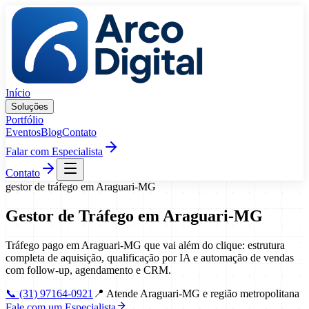
Pular para o conteúdo
Início
Soluções
Portfólio
Eventos
Blog
Contato
Falar com Especialista
Contato
gestor de tráfego
em
Araguari
-
MG
Gestor de Tráfego
em
Araguari
-
MG
Tráfego pago em Araguari-MG que vai além do clique: estrutura
completa de aquisição, qualificação por IA e automação de vendas
com follow-up, agendamento e CRM.
📞
(31) 97164-0921
📍
Atende Araguari-MG e região metropolitana
Fale com um Especialista