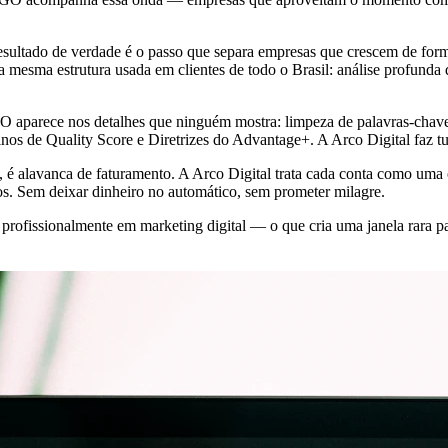
esultado de verdade é o passo que separa empresas que crescem de for
esma estrutura usada em clientes de todo o Brasil: análise profunda 
-GO aparece nos detalhes que ninguém mostra: limpeza de palavras-ch
finos de Quality Score e Diretrizes do Advantage+. A Arco Digital faz t
 é alavanca de faturamento. A Arco Digital trata cada conta como u
os. Sem deixar dinheiro no automático, sem prometer milagre.
ofissionalmente em marketing digital — o que cria uma janela rara par