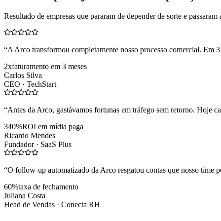
Resultado de empresas que pararam de depender de sorte e passaram 
“
A Arco transformou completamente nosso processo comercial. Em 3
2x
faturamento em 3 meses
Carlos Silva
CEO ·
TechStart
“
Antes da Arco, gastávamos fortunas em tráfego sem retorno. Hoje cad
340%
ROI em mídia paga
Ricardo Mendes
Fundador ·
SaaS Plus
“
O follow-up automatizado da Arco resgatou contas que nosso time pe
60%
taxa de fechamento
Juliana Costa
Head de Vendas ·
Conecta RH