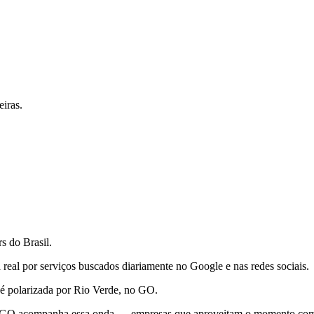
iras.
s do Brasil.
eal por serviços buscados diariamente no Google e nas redes sociais.
 é polarizada por Rio Verde, no GO.
a-GO acompanha essa onda — empresas que aproveitam o momento com ma