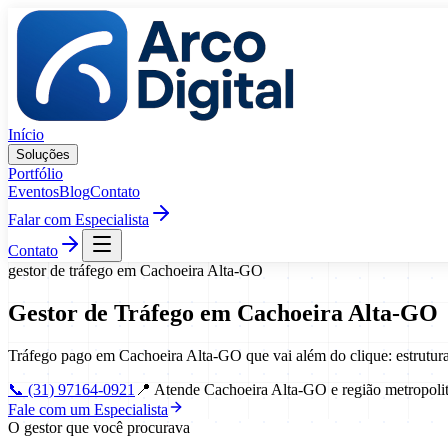
Pular para o conteúdo
Início
Soluções
Portfólio
Eventos
Blog
Contato
Falar com Especialista
Contato
gestor de tráfego
em
Cachoeira Alta
-
GO
Gestor de Tráfego
em
Cachoeira Alta
-
GO
Tráfego pago em Cachoeira Alta-GO que vai além do clique: estrutu
📞
(31) 97164-0921
📍
Atende Cachoeira Alta-GO e região metropoli
Fale com um Especialista
O gestor que você procurava