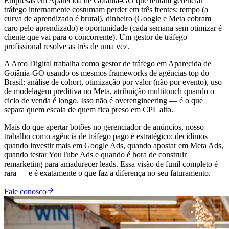
Empresas em Aparecida de Goiânia-GO que tentam gerenciar
tráfego internamente costumam perder em três frentes: tempo (a
curva de aprendizado é brutal), dinheiro (Google e Meta cobram
caro pelo aprendizado) e oportunidade (cada semana sem otimizar é
cliente que vai para o concorrente). Um gestor de tráfego
profissional resolve as três de uma vez.
A Arco Digital trabalha como gestor de tráfego em Aparecida de
Goiânia-GO usando os mesmos frameworks de agências top do
Brasil: análise de cohort, otimização por valor (não por evento), uso
de modelagem preditiva no Meta, atribuição multitouch quando o
ciclo de venda é longo. Isso não é overengineering — é o que
separa quem escala de quem fica preso em CPL alto.
Mais do que apertar botões no gerenciador de anúncios, nosso
trabalho como agência de tráfego pago é estratégico: decidimos
quando investir mais em Google Ads, quando apostar em Meta Ads,
quando testar YouTube Ads e quando é hora de construir
remarketing para amadurecer leads. Essa visão de funil completo é
rara — e é exatamente o que faz a diferença no seu faturamento.
Fale conosco