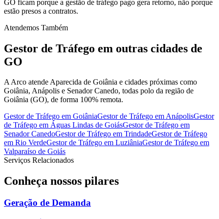
GO ficam porque a gestão de tráfego pago gera retorno, não porque
estão presos a contratos.
Atendemos Também
Gestor de Tráfego
em outras cidades de
GO
A Arco atende Aparecida de Goiânia e cidades próximas como
Goiânia, Anápolis e Senador Canedo, todas polo da região de
Goiânia (GO), de forma 100% remota.
Gestor de Tráfego
em
Goiânia
Gestor de Tráfego
em
Anápolis
Gestor
de Tráfego
em
Águas Lindas de Goiás
Gestor de Tráfego
em
Senador Canedo
Gestor de Tráfego
em
Trindade
Gestor de Tráfego
em
Rio Verde
Gestor de Tráfego
em
Luziânia
Gestor de Tráfego
em
Valparaíso de Goiás
Serviços Relacionados
Conheça nossos
pilares
Geração de Demanda