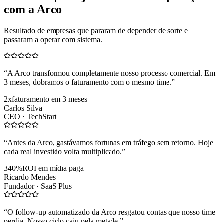
com a Arco
Resultado de empresas que pararam de depender de sorte e
passaram a operar com sistema.
“
A Arco transformou completamente nosso processo comercial. Em
3 meses, dobramos o faturamento com o mesmo time.
”
2x
faturamento em 3 meses
Carlos Silva
CEO ·
TechStart
“
Antes da Arco, gastávamos fortunas em tráfego sem retorno. Hoje
cada real investido volta multiplicado.
”
340%
ROI em mídia paga
Ricardo Mendes
Fundador ·
SaaS Plus
“
O follow-up automatizado da Arco resgatou contas que nosso time
perdia. Nosso ciclo caiu pela metade.
”