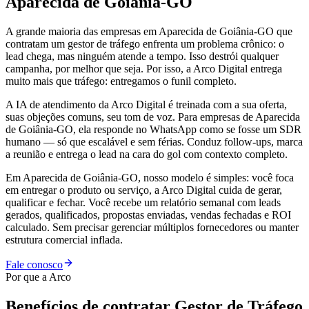
Aparecida de Goiânia-GO
A grande maioria das empresas em Aparecida de Goiânia-GO que
contratam um gestor de tráfego enfrenta um problema crônico: o
lead chega, mas ninguém atende a tempo. Isso destrói qualquer
campanha, por melhor que seja. Por isso, a Arco Digital entrega
muito mais que tráfego: entregamos o funil completo.
A IA de atendimento da Arco Digital é treinada com a sua oferta,
suas objeções comuns, seu tom de voz. Para empresas de Aparecida
de Goiânia-GO, ela responde no WhatsApp como se fosse um SDR
humano — só que escalável e sem férias. Conduz follow-ups, marca
a reunião e entrega o lead na cara do gol com contexto completo.
Em Aparecida de Goiânia-GO, nosso modelo é simples: você foca
em entregar o produto ou serviço, a Arco Digital cuida de gerar,
qualificar e fechar. Você recebe um relatório semanal com leads
gerados, qualificados, propostas enviadas, vendas fechadas e ROI
calculado. Sem precisar gerenciar múltiplos fornecedores ou manter
estrutura comercial inflada.
Fale conosco
Por que a Arco
Benefícios de contratar
Gestor de Tráfego