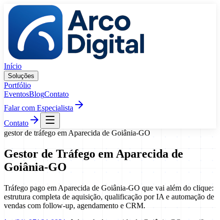
Pular para o conteúdo
Início
Soluções
Portfólio
Eventos
Blog
Contato
Falar com Especialista
Contato
gestor de tráfego
em
Aparecida de Goiânia
-
GO
Gestor de Tráfego
em
Aparecida de
Goiânia
-
GO
Tráfego pago em Aparecida de Goiânia-GO que vai além do clique:
estrutura completa de aquisição, qualificação por IA e automação de
vendas com follow-up, agendamento e CRM.