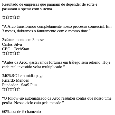
Resultado de empresas que pararam de depender de sorte e
passaram a operar com sistema.
“
A Arco transformou completamente nosso processo comercial. Em
3 meses, dobramos o faturamento com o mesmo time.
”
2x
faturamento em 3 meses
Carlos Silva
CEO ·
TechStart
“
Antes da Arco, gastávamos fortunas em tráfego sem retorno. Hoje
cada real investido volta multiplicado.
”
340%
ROI em mídia paga
Ricardo Mendes
Fundador ·
SaaS Plus
“
O follow-up automatizado da Arco resgatou contas que nosso time
perdia. Nosso ciclo caiu pela metade.
”
60%
taxa de fechamento