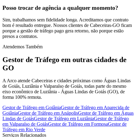
Posso trocar de agência a qualquer momento?
Sim, trabalhamos sem fidelidade longa. Acreditamos que contrato
bom é resultado entregue. Nossos clientes de Cabeceiras-GO ficam
porque a gestão de tráfego pago gera retorno, não porque estão
presos a contratos.
Atendemos Também
Gestor de Tráfego
em outras cidades de
GO
A Arco atende Cabeceiras e cidades próximas como Águas Lindas
de Goiás, Luziânia e Valparaíso de Goiás, todas parte do mesmo
eixo econômico de Luziânia - Águas Lindas de Goiás (GO), de
forma 100% remota.
Gestor de Tráfego
em
Goiânia
Gestor de Tráfego
em
Aparecida de
Goiânia
Gestor de Tráfego
em
Anápolis
Gestor de Tráfego
em
Águas
Lindas de Goiás
Gestor de Tráfego
em
Luziânia
Gestor de Tráfego
em
Valparaíso de Goiás
Gestor de Tráfego
em
Formosa
Gestor de
Tráfego
em
Rio Verde
Serviços Relacionados