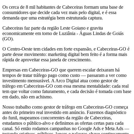
Os cerca de 8 mil habitantes de Cabeceiras formam uma base de
consumidores que decide cada vez mais pelo digital, e é essa
demanda que uma estratégia bem estruturada captura.
Cabeceiras faz parte da região Leste Goiano e gravita
economicamente em torno de Luziânia - Águas Lindas de Goiás
(GO).
O Centro-Oeste tem cidades em forte expansão, e Cabeceiras-GO é
parte desse movimento: marketing digital bem feito é a forma mais
rápida de aproveitar essa janela de crescimento.
Empresas em Cabeceiras-GO que querem escalar deixaram há
tempos de tratar tráfego pago como custo — passaram a ver como
investimento mensurável. A Arco Digital atua como gestor de
tráfego em Cabeceiras-GO com essa mesma mentalidade: cada real
tem que voltar como faturamento, e cada decisão é tomada com base
em dado, não em achismo.
Nosso trabalho como gestor de tráfego em Cabeceiras-GO começa
antes do primeiro real investido em anúncio. Fazemos diagnóstico
do funil, mapeamos concorrentes da região de Cabeceiras,
estudamos o público-alvo e definimos as ofertas certas para cada
canal. Só então rodamos campanhas no Google Ads e Meta Ads —
testando criativos, públicos, lances e palavras-chave continuamente