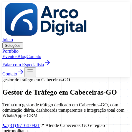
Pular para o conteúdo
Início
Soluções
Portfólio
Eventos
Blog
Contato
Falar com Especialista
Contato
gestor de tráfego
em
Cabeceiras
-
GO
Gestor de Tráfego
em
Cabeceiras
-
GO
Tenha um gestor de tráfego dedicado em Cabeceiras-GO, com
otimização diária, dashboards transparentes e integração total com
WhatsApp e CRM.
📞
(31) 97164-0921
📍
Atende Cabeceiras-GO e região
metropolitana