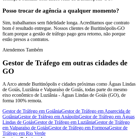
Posso trocar de agência a qualquer momento?
Sim, trabalhamos sem fidelidade longa. Acreditamos que contrato
bom é resultado entregue. Nossos clientes de Buritinópolis-GO
ficam porque a gestão de tráfego pago gera retorno, não porque
estão presos a contratos.
Atendemos Também
Gestor de Tráfego
em outras cidades de
GO
A Arco atende Buritinópolis e cidades próximas como Águas Lindas
de Goiás, Luziânia e Valparaíso de Goiás, todas parte do mesmo
eixo econômico de Luziânia - Águas Lindas de Goiás (GO), de
forma 100% remota.
Gestor de Tráfego
em
Goiânia
Gestor de Tráfego
em
Aparecida de
Goiânia
Gestor de Tráfego
em
Anápolis
Gestor de Tráfego
em
Águas
Lindas de Goiás
Gestor de Tráfego
em
Luziânia
Gestor de Tráfego
em
Valparaíso de Goiás
Gestor de Tráfego
em
Formosa
Gestor de
Tráfego
em
Rio Verde