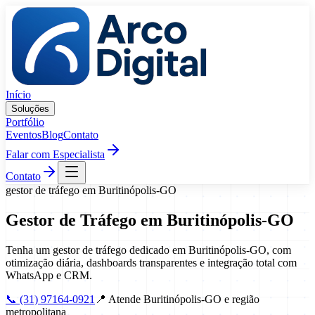
Pular para o conteúdo
Início
Soluções
Portfólio
Eventos
Blog
Contato
Falar com Especialista
Contato
gestor de tráfego
em
Buritinópolis
-
GO
Gestor de Tráfego
em
Buritinópolis
-
GO
Tenha um gestor de tráfego dedicado em Buritinópolis-GO, com
otimização diária, dashboards transparentes e integração total com
WhatsApp e CRM.
📞
(31) 97164-0921
📍
Atende Buritinópolis-GO e região
metropolitana