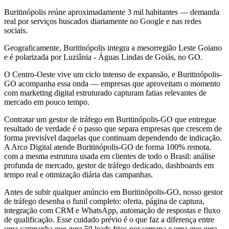
Buritinópolis reúne aproximadamente 3 mil habitantes — demanda
real por serviços buscados diariamente no Google e nas redes
sociais.
Geograficamente, Buritinópolis integra a mesorregião Leste Goiano
e é polarizada por Luziânia - Águas Lindas de Goiás, no GO.
O Centro-Oeste vive um ciclo intenso de expansão, e Buritinópolis-
GO acompanha essa onda — empresas que aproveitam o momento
com marketing digital estruturado capturam fatias relevantes de
mercado em pouco tempo.
Contratar um gestor de tráfego em Buritinópolis-GO que entregue
resultado de verdade é o passo que separa empresas que crescem de
forma previsível daquelas que continuam dependendo de indicação.
A Arco Digital atende Buritinópolis-GO de forma 100% remota,
com a mesma estrutura usada em clientes de todo o Brasil: análise
profunda de mercado, gestor de tráfego dedicado, dashboards em
tempo real e otimização diária das campanhas.
Antes de subir qualquer anúncio em Buritinópolis-GO, nosso gestor
de tráfego desenha o funil completo: oferta, página de captura,
integração com CRM e WhatsApp, automação de respostas e fluxo
de qualificação. Esse cuidado prévio é o que faz a diferença entre
uma campanha que gera 50 leads frios por semana e uma que gera