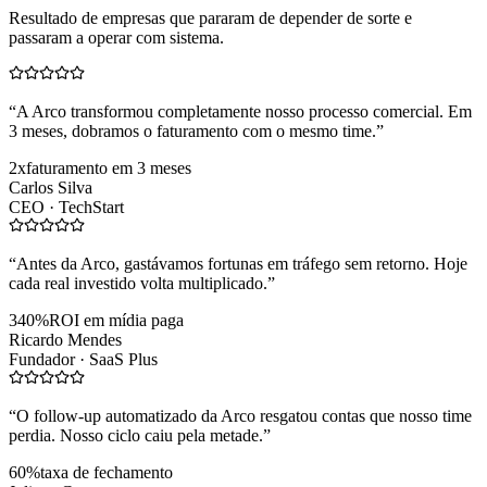
Resultado de empresas que pararam de depender de sorte e
passaram a operar com sistema.
“
A Arco transformou completamente nosso processo comercial. Em
3 meses, dobramos o faturamento com o mesmo time.
”
2x
faturamento em 3 meses
Carlos Silva
CEO ·
TechStart
“
Antes da Arco, gastávamos fortunas em tráfego sem retorno. Hoje
cada real investido volta multiplicado.
”
340%
ROI em mídia paga
Ricardo Mendes
Fundador ·
SaaS Plus
“
O follow-up automatizado da Arco resgatou contas que nosso time
perdia. Nosso ciclo caiu pela metade.
”
60%
taxa de fechamento