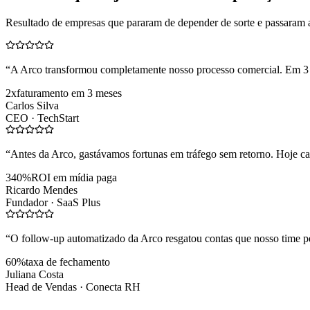
Resultado de empresas que pararam de depender de sorte e passaram 
“
A Arco transformou completamente nosso processo comercial. Em 3
2x
faturamento em 3 meses
Carlos Silva
CEO ·
TechStart
“
Antes da Arco, gastávamos fortunas em tráfego sem retorno. Hoje cad
340%
ROI em mídia paga
Ricardo Mendes
Fundador ·
SaaS Plus
“
O follow-up automatizado da Arco resgatou contas que nosso time pe
60%
taxa de fechamento
Juliana Costa
Head de Vendas ·
Conecta RH