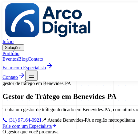
Pular para o conteúdo
Início
Soluções
Portfólio
Eventos
Blog
Contato
Falar com Especialista
Contato
gestor de tráfego
em
Benevides
-
PA
Gestor de Tráfego
em
Benevides
-
PA
Tenha um gestor de tráfego dedicado em Benevides-PA, com otimizaç
📞
(31) 97164-0921
📍
Atende Benevides-PA e região metropolitana
Fale com um Especialista
O gestor que você procurava