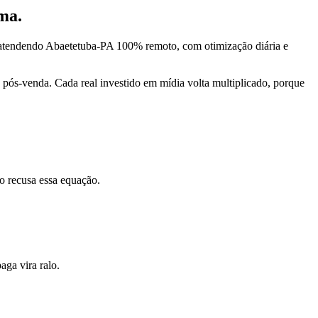
ma.
 atendendo Abaetetuba-PA 100% remoto, com otimização diária e
pós-venda. Cada real investido em mídia volta multiplicado, porque
o recusa essa equação.
ga vira ralo.