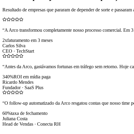
Resultado de empresas que pararam de depender de sorte e passaram 
“
A Arco transformou completamente nosso processo comercial. Em 3
2x
faturamento em 3 meses
Carlos Silva
CEO ·
TechStart
“
Antes da Arco, gastávamos fortunas em tráfego sem retorno. Hoje cad
340%
ROI em mídia paga
Ricardo Mendes
Fundador ·
SaaS Plus
“
O follow-up automatizado da Arco resgatou contas que nosso time pe
60%
taxa de fechamento
Juliana Costa
Head de Vendas ·
Conecta RH