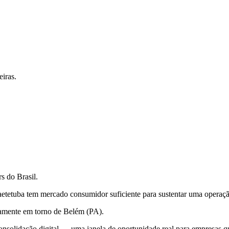
iras.
s do Brasil.
tetuba tem mercado consumidor suficiente para sustentar uma operação 
camente em torno de Belém (PA).
solidação digital — uma janela de oportunidade real para empresas q