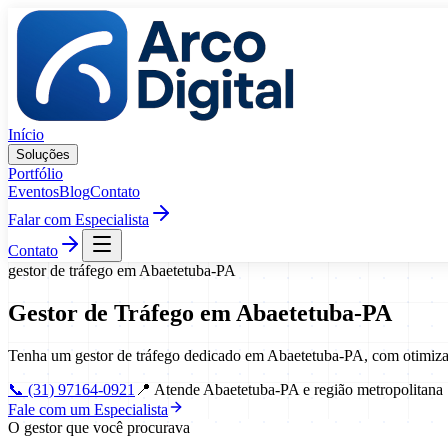
Pular para o conteúdo
Início
Soluções
Portfólio
Eventos
Blog
Contato
Falar com Especialista
Contato
gestor de tráfego
em
Abaetetuba
-
PA
Gestor de Tráfego
em
Abaetetuba
-
PA
Tenha um gestor de tráfego dedicado em Abaetetuba-PA, com otimiza
📞
(31) 97164-0921
📍
Atende Abaetetuba-PA e região metropolitana
Fale com um Especialista
O gestor que você procurava