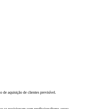
de aquisição de clientes previsível.
ue se posicionam com profissionalismo agora.