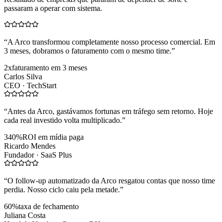
passaram a operar com sistema.
“
A Arco transformou completamente nosso processo comercial. Em
3 meses, dobramos o faturamento com o mesmo time.
”
2x
faturamento em 3 meses
Carlos Silva
CEO ·
TechStart
“
Antes da Arco, gastávamos fortunas em tráfego sem retorno. Hoje
cada real investido volta multiplicado.
”
340%
ROI em mídia paga
Ricardo Mendes
Fundador ·
SaaS Plus
“
O follow-up automatizado da Arco resgatou contas que nosso time
perdia. Nosso ciclo caiu pela metade.
”
60%
taxa de fechamento
Juliana Costa