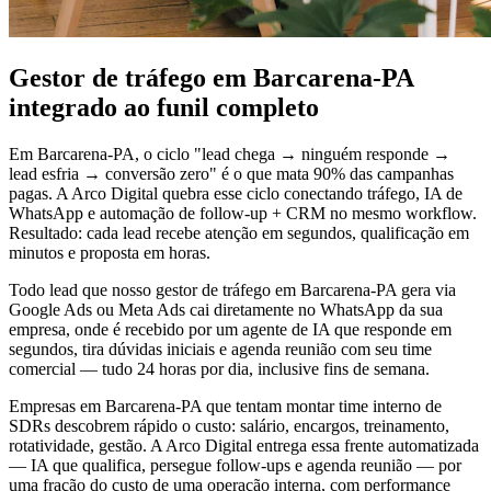
Gestor de tráfego em Barcarena-PA
integrado ao funil completo
Em Barcarena-PA, o ciclo "lead chega → ninguém responde →
lead esfria → conversão zero" é o que mata 90% das campanhas
pagas. A Arco Digital quebra esse ciclo conectando tráfego, IA de
WhatsApp e automação de follow-up + CRM no mesmo workflow.
Resultado: cada lead recebe atenção em segundos, qualificação em
minutos e proposta em horas.
Todo lead que nosso gestor de tráfego em Barcarena-PA gera via
Google Ads ou Meta Ads cai diretamente no WhatsApp da sua
empresa, onde é recebido por um agente de IA que responde em
segundos, tira dúvidas iniciais e agenda reunião com seu time
comercial — tudo 24 horas por dia, inclusive fins de semana.
Empresas em Barcarena-PA que tentam montar time interno de
SDRs descobrem rápido o custo: salário, encargos, treinamento,
rotatividade, gestão. A Arco Digital entrega essa frente automatizada
— IA que qualifica, persegue follow-ups e agenda reunião — por
uma fração do custo de uma operação interna, com performance