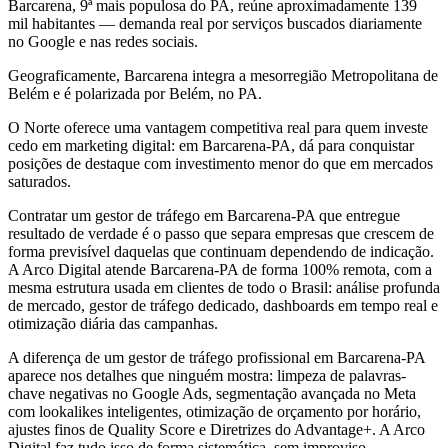
Barcarena, 9ª mais populosa do PA, reúne aproximadamente 139
mil habitantes — demanda real por serviços buscados diariamente
no Google e nas redes sociais.
Geograficamente, Barcarena integra a mesorregião Metropolitana de
Belém e é polarizada por Belém, no PA.
O Norte oferece uma vantagem competitiva real para quem investe
cedo em marketing digital: em Barcarena-PA, dá para conquistar
posições de destaque com investimento menor do que em mercados
saturados.
Contratar um gestor de tráfego em Barcarena-PA que entregue
resultado de verdade é o passo que separa empresas que crescem de
forma previsível daquelas que continuam dependendo de indicação.
A Arco Digital atende Barcarena-PA de forma 100% remota, com a
mesma estrutura usada em clientes de todo o Brasil: análise profunda
de mercado, gestor de tráfego dedicado, dashboards em tempo real e
otimização diária das campanhas.
A diferença de um gestor de tráfego profissional em Barcarena-PA
aparece nos detalhes que ninguém mostra: limpeza de palavras-
chave negativas no Google Ads, segmentação avançada no Meta
com lookalikes inteligentes, otimização de orçamento por horário,
ajustes finos de Quality Score e Diretrizes do Advantage+. A Arco
Digital faz tudo isso de forma sistemática, sem improviso.