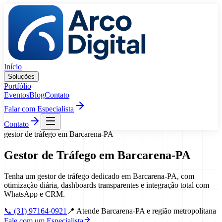
Pular para o conteúdo
Início
Soluções
Portfólio
Eventos
Blog
Contato
Falar com Especialista
Contato
gestor de tráfego
em
Barcarena
-
PA
Gestor de Tráfego
em
Barcarena
-
PA
Tenha um gestor de tráfego dedicado em Barcarena-PA, com
otimização diária, dashboards transparentes e integração total com
WhatsApp e CRM.
📞
(31) 97164-0921
📍
Atende Barcarena-PA e região metropolitana
Fale com um Especialista