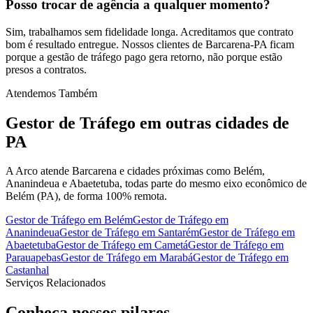
Posso trocar de agência a qualquer momento?
Sim, trabalhamos sem fidelidade longa. Acreditamos que contrato
bom é resultado entregue. Nossos clientes de Barcarena-PA ficam
porque a gestão de tráfego pago gera retorno, não porque estão
presos a contratos.
Atendemos Também
Gestor de Tráfego
em outras cidades de
PA
A Arco atende Barcarena e cidades próximas como Belém,
Ananindeua e Abaetetuba, todas parte do mesmo eixo econômico de
Belém (PA), de forma 100% remota.
Gestor de Tráfego
em
Belém
Gestor de Tráfego
em
Ananindeua
Gestor de Tráfego
em
Santarém
Gestor de Tráfego
em
Abaetetuba
Gestor de Tráfego
em
Cametá
Gestor de Tráfego
em
Parauapebas
Gestor de Tráfego
em
Marabá
Gestor de Tráfego
em
Castanhal
Serviços Relacionados
Conheça nossos
pilares