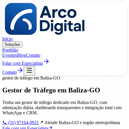
Pular para o conteúdo
Início
Soluções
Portfólio
Eventos
Blog
Contato
Falar com Especialista
Contato
gestor de tráfego
em
Baliza
-
GO
Gestor de Tráfego
em
Baliza
-
GO
Tenha um gestor de tráfego dedicado em Baliza-GO, com
otimização diária, dashboards transparentes e integração total com
WhatsApp e CRM.
📞
(31) 97164-0921
📍
Atende Baliza-GO e região metropolitana
Fale com um Especialista