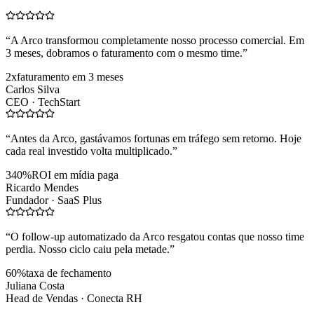
“
A Arco transformou completamente nosso processo comercial. Em
3 meses, dobramos o faturamento com o mesmo time.
”
2x
faturamento em 3 meses
Carlos Silva
CEO ·
TechStart
“
Antes da Arco, gastávamos fortunas em tráfego sem retorno. Hoje
cada real investido volta multiplicado.
”
340%
ROI em mídia paga
Ricardo Mendes
Fundador ·
SaaS Plus
“
O follow-up automatizado da Arco resgatou contas que nosso time
perdia. Nosso ciclo caiu pela metade.
”
60%
taxa de fechamento
Juliana Costa
Head de Vendas ·
Conecta RH