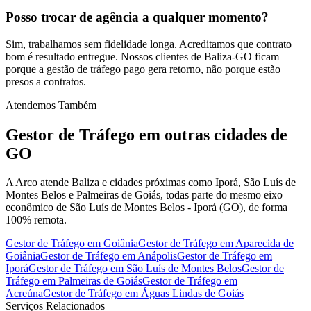
Posso trocar de agência a qualquer momento?
Sim, trabalhamos sem fidelidade longa. Acreditamos que contrato
bom é resultado entregue. Nossos clientes de Baliza-GO ficam
porque a gestão de tráfego pago gera retorno, não porque estão
presos a contratos.
Atendemos Também
Gestor de Tráfego
em outras cidades de
GO
A Arco atende Baliza e cidades próximas como Iporá, São Luís de
Montes Belos e Palmeiras de Goiás, todas parte do mesmo eixo
econômico de São Luís de Montes Belos - Iporá (GO), de forma
100% remota.
Gestor de Tráfego
em
Goiânia
Gestor de Tráfego
em
Aparecida de
Goiânia
Gestor de Tráfego
em
Anápolis
Gestor de Tráfego
em
Iporá
Gestor de Tráfego
em
São Luís de Montes Belos
Gestor de
Tráfego
em
Palmeiras de Goiás
Gestor de Tráfego
em
Acreúna
Gestor de Tráfego
em
Águas Lindas de Goiás
Serviços Relacionados