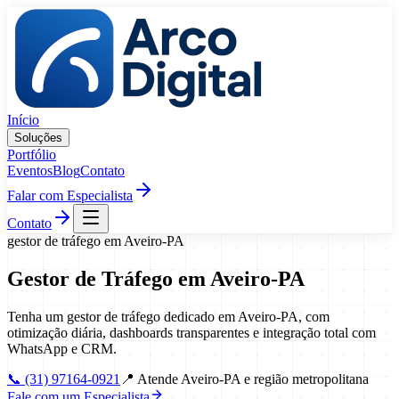
Pular para o conteúdo
Início
Soluções
Portfólio
Eventos
Blog
Contato
Falar com Especialista
Contato
gestor de tráfego
em
Aveiro
-
PA
Gestor de Tráfego
em
Aveiro
-
PA
Tenha um gestor de tráfego dedicado em Aveiro-PA, com
otimização diária, dashboards transparentes e integração total com
WhatsApp e CRM.
📞
(31) 97164-0921
📍
Atende Aveiro-PA e região metropolitana
Fale com um Especialista