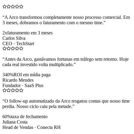
“
A Arco transformou completamente nosso processo comercial. Em
3 meses, dobramos o faturamento com o mesmo time.
”
2x
faturamento em 3 meses
Carlos Silva
CEO ·
TechStart
“
Antes da Arco, gastávamos fortunas em tráfego sem retorno. Hoje
cada real investido volta multiplicado.
”
340%
ROI em mídia paga
Ricardo Mendes
Fundador ·
SaaS Plus
“
O follow-up automatizado da Arco resgatou contas que nosso time
perdia. Nosso ciclo caiu pela metade.
”
60%
taxa de fechamento
Juliana Costa
Head de Vendas ·
Conecta RH