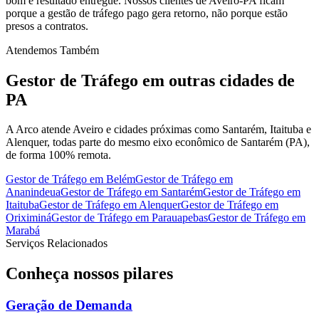
bom é resultado entregue. Nossos clientes de Aveiro-PA ficam
porque a gestão de tráfego pago gera retorno, não porque estão
presos a contratos.
Atendemos Também
Gestor de Tráfego
em outras cidades de
PA
A Arco atende Aveiro e cidades próximas como Santarém, Itaituba e
Alenquer, todas parte do mesmo eixo econômico de Santarém (PA),
de forma 100% remota.
Gestor de Tráfego
em
Belém
Gestor de Tráfego
em
Ananindeua
Gestor de Tráfego
em
Santarém
Gestor de Tráfego
em
Itaituba
Gestor de Tráfego
em
Alenquer
Gestor de Tráfego
em
Oriximiná
Gestor de Tráfego
em
Parauapebas
Gestor de Tráfego
em
Marabá
Serviços Relacionados
Conheça nossos
pilares
Geração de Demanda