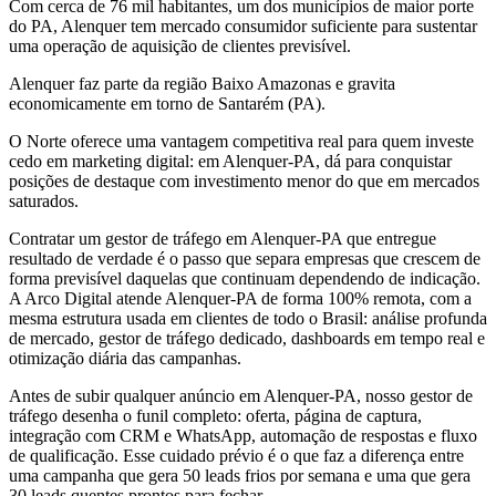
Com cerca de 76 mil habitantes, um dos municípios de maior porte
do PA, Alenquer tem mercado consumidor suficiente para sustentar
uma operação de aquisição de clientes previsível.
Alenquer faz parte da região Baixo Amazonas e gravita
economicamente em torno de Santarém (PA).
O Norte oferece uma vantagem competitiva real para quem investe
cedo em marketing digital: em Alenquer-PA, dá para conquistar
posições de destaque com investimento menor do que em mercados
saturados.
Contratar um gestor de tráfego em Alenquer-PA que entregue
resultado de verdade é o passo que separa empresas que crescem de
forma previsível daquelas que continuam dependendo de indicação.
A Arco Digital atende Alenquer-PA de forma 100% remota, com a
mesma estrutura usada em clientes de todo o Brasil: análise profunda
de mercado, gestor de tráfego dedicado, dashboards em tempo real e
otimização diária das campanhas.
Antes de subir qualquer anúncio em Alenquer-PA, nosso gestor de
tráfego desenha o funil completo: oferta, página de captura,
integração com CRM e WhatsApp, automação de respostas e fluxo
de qualificação. Esse cuidado prévio é o que faz a diferença entre
uma campanha que gera 50 leads frios por semana e uma que gera
30 leads quentes prontos para fechar.