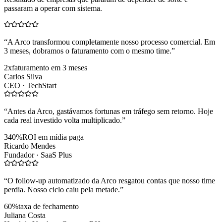
passaram a operar com sistema.
“
A Arco transformou completamente nosso processo comercial. Em
3 meses, dobramos o faturamento com o mesmo time.
”
2x
faturamento em 3 meses
Carlos Silva
CEO ·
TechStart
“
Antes da Arco, gastávamos fortunas em tráfego sem retorno. Hoje
cada real investido volta multiplicado.
”
340%
ROI em mídia paga
Ricardo Mendes
Fundador ·
SaaS Plus
“
O follow-up automatizado da Arco resgatou contas que nosso time
perdia. Nosso ciclo caiu pela metade.
”
60%
taxa de fechamento
Juliana Costa