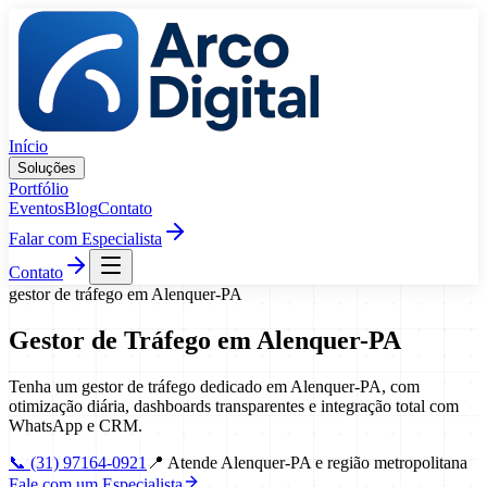
Pular para o conteúdo
Início
Soluções
Portfólio
Eventos
Blog
Contato
Falar com Especialista
Contato
gestor de tráfego
em
Alenquer
-
PA
Gestor de Tráfego
em
Alenquer
-
PA
Tenha um gestor de tráfego dedicado em Alenquer-PA, com
otimização diária, dashboards transparentes e integração total com
WhatsApp e CRM.
📞
(31) 97164-0921
📍
Atende Alenquer-PA e região metropolitana
Fale com um Especialista