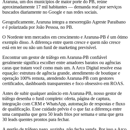
Araruna, um dos municípios de maior porte do PB, reúne
aproximadamente 17 mil habitantes — demanda real por serviços
buscados diariamente no Google e nas redes sociais.
Geograficamente, Araruna integra a mesorregião Agreste Paraibano
e é polarizada por João Pessoa, no PB.
O Nordeste tem mercados em crescimento e Araruna-PB é um ótimo
exemplo disso. A diferença entre quem cresce e quem não cresce
está em ter ou não um funil de marketing previsível.
Encontrar um gestor de tráfego em Araruna-PB confiável
geralmente significa escolher entre amadores baratos ou agências
caras que tratam você como mais um. A Arco Digital resolve essa
equação: estrutura de agência grande, atendimento de boutique e
operação 100% remota, atendendo Araruna-PB com gestores
certificados, dashboards transparentes e foco obsessivo em ROAS.
Antes de subir qualquer anúncio em Araruna-PB, nosso gestor de
tráfego desenha o funil completo: oferta, página de captura,
integração com CRM e WhatsApp, automação de respostas e fluxo
de qualificação. Esse cuidado prévio é o que faz a diferença entre
uma campanha que gera 50 leads frios por semana e uma que gera
30 leads quentes prontos para fechar.
A gestão de tráfego pago, sozinha, não fecha venda. Por isso a Arco