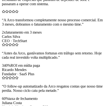
passaram a operar com sistema.
“
A Arco transformou completamente nosso processo comercial. Em
3 meses, dobramos o faturamento com o mesmo time.
”
2x
faturamento em 3 meses
Carlos Silva
CEO ·
TechStart
“
Antes da Arco, gastávamos fortunas em tráfego sem retorno. Hoje
cada real investido volta multiplicado.
”
340%
ROI em mídia paga
Ricardo Mendes
Fundador ·
SaaS Plus
“
O follow-up automatizado da Arco resgatou contas que nosso time
perdia. Nosso ciclo caiu pela metade.
”
60%
taxa de fechamento
Juliana Costa