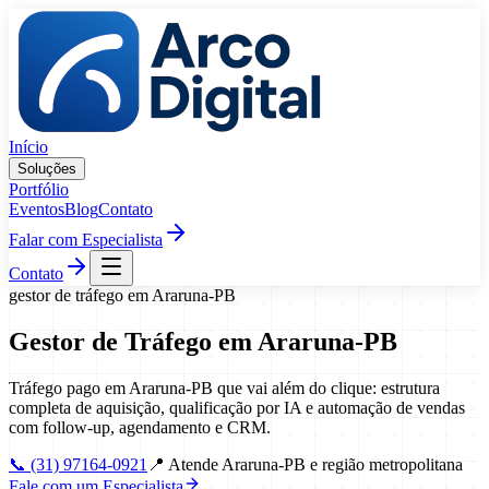
Pular para o conteúdo
Início
Soluções
Portfólio
Eventos
Blog
Contato
Falar com Especialista
Contato
gestor de tráfego
em
Araruna
-
PB
Gestor de Tráfego
em
Araruna
-
PB
Tráfego pago em Araruna-PB que vai além do clique: estrutura
completa de aquisição, qualificação por IA e automação de vendas
com follow-up, agendamento e CRM.
📞
(31) 97164-0921
📍
Atende Araruna-PB e região metropolitana
Fale com um Especialista