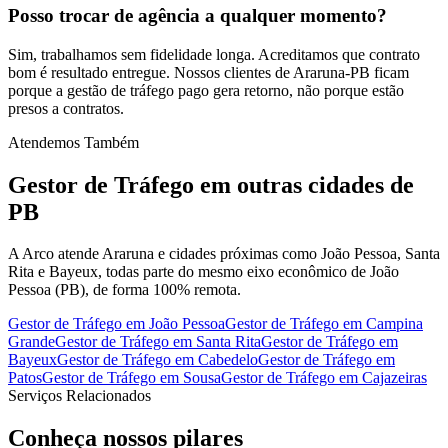
Posso trocar de agência a qualquer momento?
Sim, trabalhamos sem fidelidade longa. Acreditamos que contrato
bom é resultado entregue. Nossos clientes de Araruna-PB ficam
porque a gestão de tráfego pago gera retorno, não porque estão
presos a contratos.
Atendemos Também
Gestor de Tráfego
em outras cidades de
PB
A Arco atende Araruna e cidades próximas como João Pessoa, Santa
Rita e Bayeux, todas parte do mesmo eixo econômico de João
Pessoa (PB), de forma 100% remota.
Gestor de Tráfego
em
João Pessoa
Gestor de Tráfego
em
Campina
Grande
Gestor de Tráfego
em
Santa Rita
Gestor de Tráfego
em
Bayeux
Gestor de Tráfego
em
Cabedelo
Gestor de Tráfego
em
Patos
Gestor de Tráfego
em
Sousa
Gestor de Tráfego
em
Cajazeiras
Serviços Relacionados
Conheça nossos
pilares