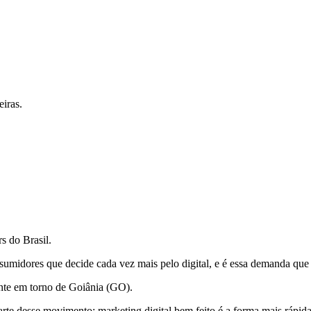
iras.
s do Brasil.
umidores que decide cada vez mais pelo digital, e é essa demanda que 
nte em torno de Goiânia (GO).
e desse movimento: marketing digital bem feito é a forma mais rápida 