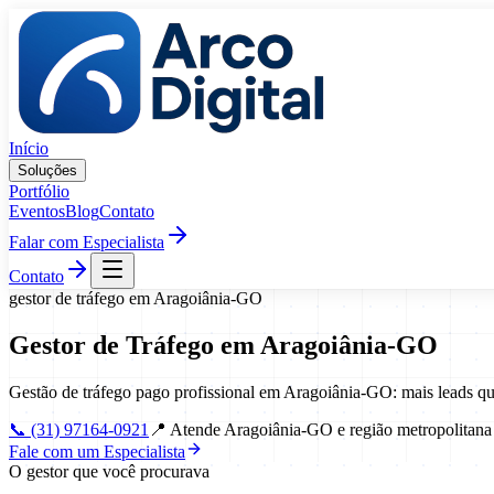
Pular para o conteúdo
Início
Soluções
Portfólio
Eventos
Blog
Contato
Falar com Especialista
Contato
gestor de tráfego
em
Aragoiânia
-
GO
Gestor de Tráfego
em
Aragoiânia
-
GO
Gestão de tráfego pago profissional em Aragoiânia-GO: mais leads q
📞
(31) 97164-0921
📍
Atende Aragoiânia-GO e região metropolitana
Fale com um Especialista
O gestor que você procurava