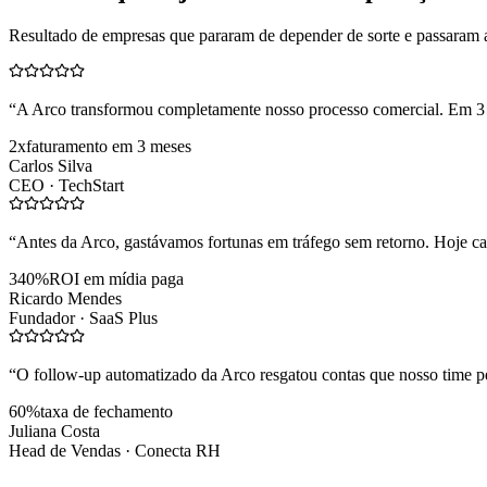
Resultado de empresas que pararam de depender de sorte e passaram 
“
A Arco transformou completamente nosso processo comercial. Em 3
2x
faturamento em 3 meses
Carlos Silva
CEO ·
TechStart
“
Antes da Arco, gastávamos fortunas em tráfego sem retorno. Hoje cad
340%
ROI em mídia paga
Ricardo Mendes
Fundador ·
SaaS Plus
“
O follow-up automatizado da Arco resgatou contas que nosso time pe
60%
taxa de fechamento
Juliana Costa
Head de Vendas ·
Conecta RH