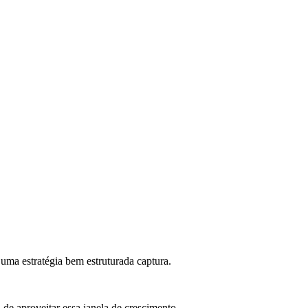
uma estratégia bem estruturada captura.
de aproveitar essa janela de crescimento.