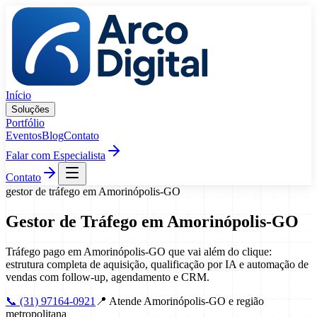
Pular para o conteúdo
Início
Soluções
Portfólio
Eventos
Blog
Contato
Falar com Especialista
Contato
gestor de tráfego
em
Amorinópolis
-
GO
Gestor de Tráfego
em
Amorinópolis
-
GO
Tráfego pago em Amorinópolis-GO que vai além do clique:
estrutura completa de aquisição, qualificação por IA e automação de
vendas com follow-up, agendamento e CRM.
📞
(31) 97164-0921
📍
Atende Amorinópolis-GO e região
metropolitana