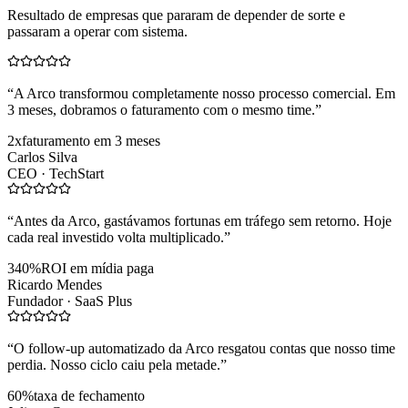
Resultado de empresas que pararam de depender de sorte e
passaram a operar com sistema.
“
A Arco transformou completamente nosso processo comercial. Em
3 meses, dobramos o faturamento com o mesmo time.
”
2x
faturamento em 3 meses
Carlos Silva
CEO ·
TechStart
“
Antes da Arco, gastávamos fortunas em tráfego sem retorno. Hoje
cada real investido volta multiplicado.
”
340%
ROI em mídia paga
Ricardo Mendes
Fundador ·
SaaS Plus
“
O follow-up automatizado da Arco resgatou contas que nosso time
perdia. Nosso ciclo caiu pela metade.
”
60%
taxa de fechamento