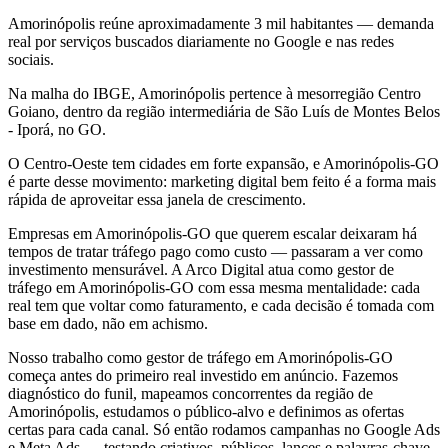
Amorinópolis reúne aproximadamente 3 mil habitantes — demanda
real por serviços buscados diariamente no Google e nas redes
sociais.
Na malha do IBGE, Amorinópolis pertence à mesorregião Centro
Goiano, dentro da região intermediária de São Luís de Montes Belos
- Iporá, no GO.
O Centro-Oeste tem cidades em forte expansão, e Amorinópolis-GO
é parte desse movimento: marketing digital bem feito é a forma mais
rápida de aproveitar essa janela de crescimento.
Empresas em Amorinópolis-GO que querem escalar deixaram há
tempos de tratar tráfego pago como custo — passaram a ver como
investimento mensurável. A Arco Digital atua como gestor de
tráfego em Amorinópolis-GO com essa mesma mentalidade: cada
real tem que voltar como faturamento, e cada decisão é tomada com
base em dado, não em achismo.
Nosso trabalho como gestor de tráfego em Amorinópolis-GO
começa antes do primeiro real investido em anúncio. Fazemos
diagnóstico do funil, mapeamos concorrentes da região de
Amorinópolis, estudamos o público-alvo e definimos as ofertas
certas para cada canal. Só então rodamos campanhas no Google Ads
e Meta Ads — testando criativos, públicos, lances e palavras-chave