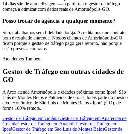
14 dias são de aprendizagem — a partir daí o gestor de tráfego
começa a otimizar com dados reais de Amorinópolis-GO.
Posso trocar de agência a qualquer momento?
Sim, trabalhamos sem fidelidade longa. Acreditamos que contrato
bom é resultado entregue. Nossos clientes de Amorinópolis-GO
ficam porque a gestão de tráfego pago gera retorno, não porque
estão presos a contratos.
Atendemos Também
Gestor de Tráfego
em outras cidades de
GO
A Arco atende Amorinópolis e cidades próximas como Iporá, São
Luís de Montes Belos e Palmeiras de Goiás, todas parte do mesmo
eixo econômico de São Luís de Montes Belos - Iporá (GO), de
forma 100% remota.
Gestor de Tráfego
em
Goiânia
Gestor de Tráfego
em
Aparecida de
Goiânia
Gestor de Tráfego
em
Anápolis
Gestor de Tráfego
em
Iporá
Gestor de Tráfego
em
São Luís de Montes Belos
Gestor de