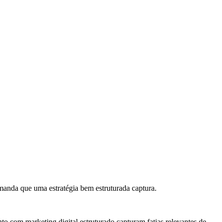
manda que uma estratégia bem estruturada captura.
com marketing digital estruturado capturam fatias relevantes de