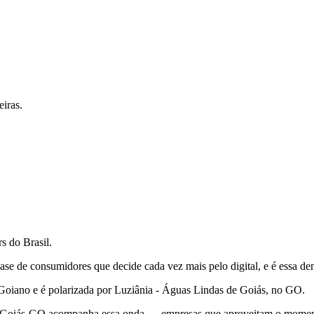
iras.
s do Brasil.
ase de consumidores que decide cada vez mais pelo digital, e é essa de
 Goiano e é polarizada por Luziânia - Águas Lindas de Goiás, no GO.
e Goiás-GO acompanha essa onda — empresas que aproveitam o momento 