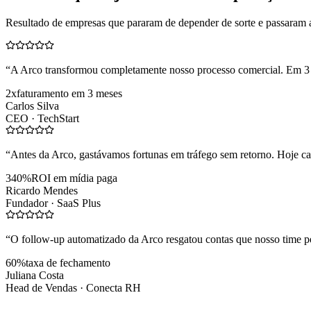
Resultado de empresas que pararam de depender de sorte e passaram 
“
A Arco transformou completamente nosso processo comercial. Em 3
2x
faturamento em 3 meses
Carlos Silva
CEO ·
TechStart
“
Antes da Arco, gastávamos fortunas em tráfego sem retorno. Hoje cad
340%
ROI em mídia paga
Ricardo Mendes
Fundador ·
SaaS Plus
“
O follow-up automatizado da Arco resgatou contas que nosso time pe
60%
taxa de fechamento
Juliana Costa
Head de Vendas ·
Conecta RH