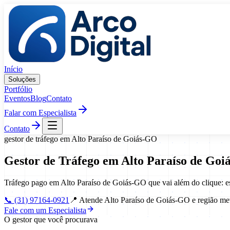
Pular para o conteúdo
Início
Soluções
Portfólio
Eventos
Blog
Contato
Falar com Especialista
Contato
gestor de tráfego
em
Alto Paraíso de Goiás
-
GO
Gestor de Tráfego
em
Alto Paraíso de Goi
Tráfego pago em Alto Paraíso de Goiás-GO que vai além do clique: e
📞
(31) 97164-0921
📍
Atende Alto Paraíso de Goiás-GO e região met
Fale com um Especialista
O gestor que você procurava