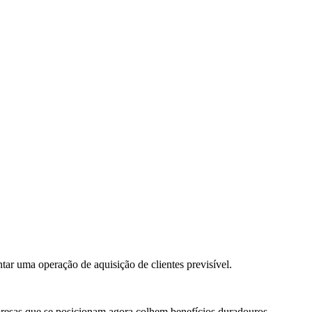
ar uma operação de aquisição de clientes previsível.
resas que se posicionam agora colhem benefícios duradouros.