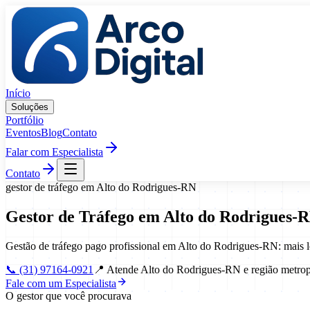
Pular para o conteúdo
Início
Soluções
Portfólio
Eventos
Blog
Contato
Falar com Especialista
Contato
gestor de tráfego
em
Alto do Rodrigues
-
RN
Gestor de Tráfego
em
Alto do Rodrigues
-
R
Gestão de tráfego pago profissional em Alto do Rodrigues-RN: mais 
📞
(31) 97164-0921
📍
Atende Alto do Rodrigues-RN e região metrop
Fale com um Especialista
O gestor que você procurava