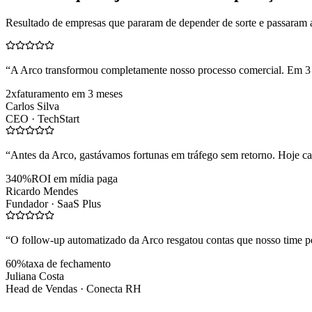
Resultado de empresas que pararam de depender de sorte e passaram 
“
A Arco transformou completamente nosso processo comercial. Em 3
2x
faturamento em 3 meses
Carlos Silva
CEO ·
TechStart
“
Antes da Arco, gastávamos fortunas em tráfego sem retorno. Hoje cad
340%
ROI em mídia paga
Ricardo Mendes
Fundador ·
SaaS Plus
“
O follow-up automatizado da Arco resgatou contas que nosso time pe
60%
taxa de fechamento
Juliana Costa
Head de Vendas ·
Conecta RH