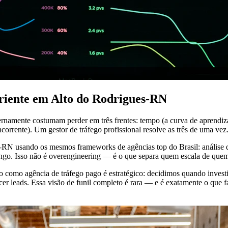
eriente em Alto do Rodrigues-RN
rnamente costumam perder em três frentes: tempo (a curva de aprendiza
corrente). Um gestor de tráfego profissional resolve as três de uma vez
s-RN usando os mesmos frameworks de agências top do Brasil: análise d
longo. Isso não é overengineering — é o que separa quem escala de quem
ho como agência de tráfego pago é estratégico: decidimos quando inve
 leads. Essa visão de funil completo é rara — e é exatamente o que fa