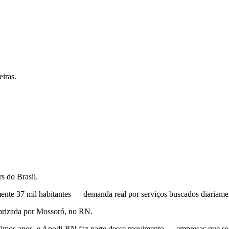
iras.
s do Brasil.
te 37 mil habitantes — demanda real por serviços buscados diariament
larizada por Mossoró, no RN.
últimos anos, e Apodi-RN faz parte desse movimento — empresas que se