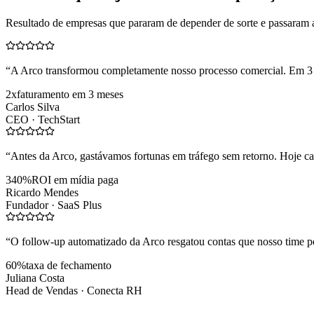
Resultado de empresas que pararam de depender de sorte e passaram 
“
A Arco transformou completamente nosso processo comercial. Em 3
2x
faturamento em 3 meses
Carlos Silva
CEO ·
TechStart
“
Antes da Arco, gastávamos fortunas em tráfego sem retorno. Hoje cad
340%
ROI em mídia paga
Ricardo Mendes
Fundador ·
SaaS Plus
“
O follow-up automatizado da Arco resgatou contas que nosso time pe
60%
taxa de fechamento
Juliana Costa
Head de Vendas ·
Conecta RH