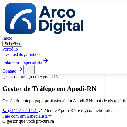
Pular para o conteúdo
Início
Soluções
Portfólio
Eventos
Blog
Contato
Falar com Especialista
Contato
gestor de tráfego
em
Apodi
-
RN
Gestor de Tráfego
em
Apodi
-
RN
Gestão de tráfego pago profissional em Apodi-RN: mais leads qualif
📞
(31) 97164-0921
📍
Atende Apodi-RN e região metropolitana
Fale com um Especialista
O gestor que você procurava