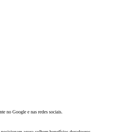
e no Google e nas redes sociais.
 posicionam agora colhem benefícios duradouros.