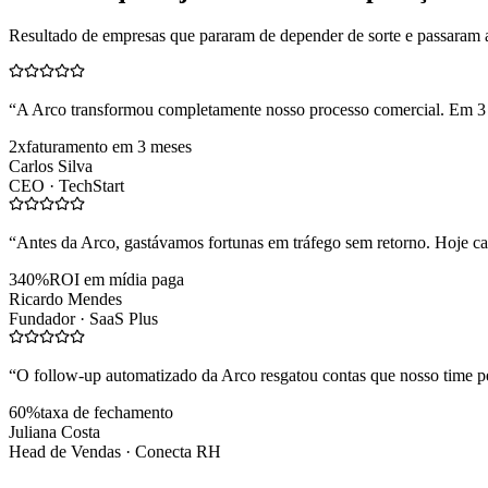
Resultado de empresas que pararam de depender de sorte e passaram 
“
A Arco transformou completamente nosso processo comercial. Em 3
2x
faturamento em 3 meses
Carlos Silva
CEO ·
TechStart
“
Antes da Arco, gastávamos fortunas em tráfego sem retorno. Hoje cad
340%
ROI em mídia paga
Ricardo Mendes
Fundador ·
SaaS Plus
“
O follow-up automatizado da Arco resgatou contas que nosso time pe
60%
taxa de fechamento
Juliana Costa
Head de Vendas ·
Conecta RH