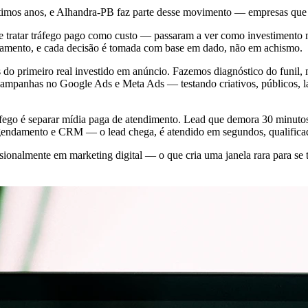
últimos anos, e Alhandra-PB faz parte desse movimento — empresas que
tratar tráfego pago como custo — passaram a ver como investimento m
ramento, e cada decisão é tomada com base em dado, não em achismo.
do primeiro real investido em anúncio. Fazemos diagnóstico do funil,
 campanhas no Google Ads e Meta Ads — testando criativos, públicos, l
fego é separar mídia paga de atendimento. Lead que demora 30 minutos 
endamento e CRM — o lead chega, é atendido em segundos, qualificado
onalmente em marketing digital — o que cria uma janela rara para se t