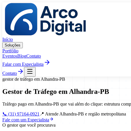
Pular para o conteúdo
Início
Soluções
Portfólio
Eventos
Blog
Contato
Falar com Especialista
Contato
gestor de tráfego
em
Alhandra
-
PB
Gestor de Tráfego
em
Alhandra
-
PB
Tráfego pago em Alhandra-PB que vai além do clique: estrutura com
📞
(31) 97164-0921
📍
Atende Alhandra-PB e região metropolitana
Fale com um Especialista
O gestor que você procurava