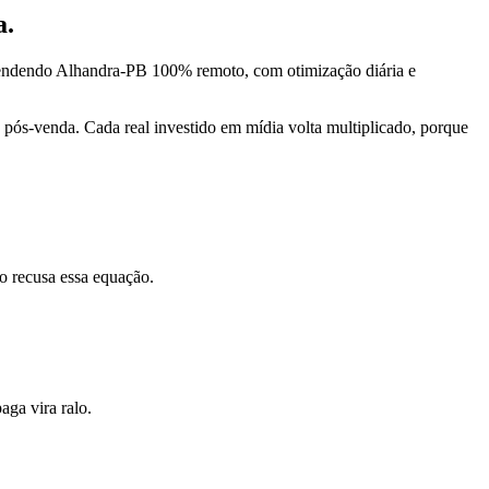
a.
tendendo Alhandra-PB 100% remoto, com otimização diária e
pós-venda. Cada real investido em mídia volta multiplicado, porque
o recusa essa equação.
ga vira ralo.