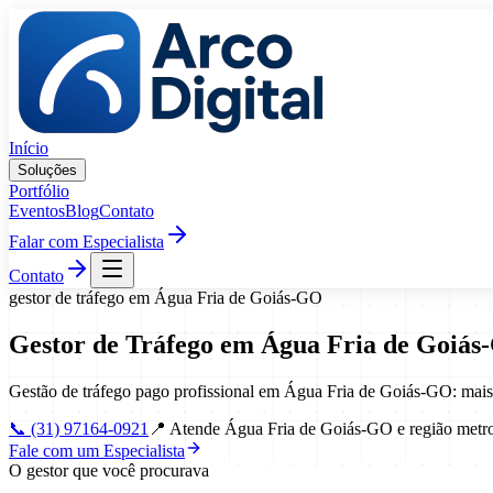
Pular para o conteúdo
Início
Soluções
Portfólio
Eventos
Blog
Contato
Falar com Especialista
Contato
gestor de tráfego
em
Água Fria de Goiás
-
GO
Gestor de Tráfego
em
Água Fria de Goiás
-
Gestão de tráfego pago profissional em Água Fria de Goiás-GO: mais
📞
(31) 97164-0921
📍
Atende Água Fria de Goiás-GO e região metro
Fale com um Especialista
O gestor que você procurava