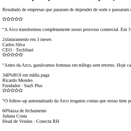
Resultado de empresas que pararam de depender de sorte e passaram 
“
A Arco transformou completamente nosso processo comercial. Em 3
2x
faturamento em 3 meses
Carlos Silva
CEO ·
TechStart
“
Antes da Arco, gastávamos fortunas em tráfego sem retorno. Hoje cad
340%
ROI em mídia paga
Ricardo Mendes
Fundador ·
SaaS Plus
“
O follow-up automatizado da Arco resgatou contas que nosso time pe
60%
taxa de fechamento
Juliana Costa
Head de Vendas ·
Conecta RH