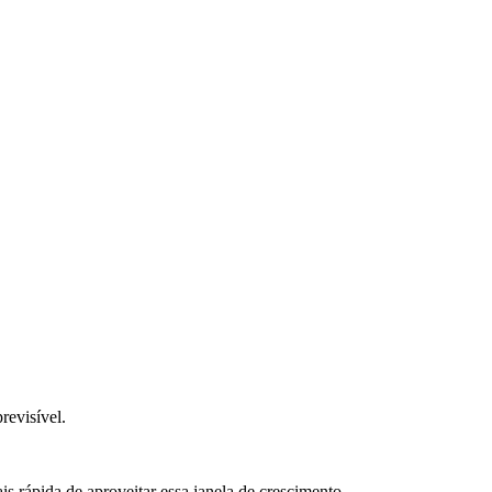
revisível.
 rápida de aproveitar essa janela de crescimento.