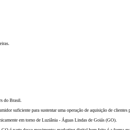
iras.
s do Brasil.
dor suficiente para sustentar uma operação de aquisição de clientes p
omicamente em torno de Luziânia - Águas Lindas de Goiás (GO).
O é parte desse movimento: marketing digital bem feito é a forma mais