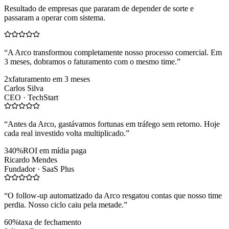
Resultado de empresas que pararam de depender de sorte e
passaram a operar com sistema.
“
A Arco transformou completamente nosso processo comercial. Em
3 meses, dobramos o faturamento com o mesmo time.
”
2x
faturamento em 3 meses
Carlos Silva
CEO ·
TechStart
“
Antes da Arco, gastávamos fortunas em tráfego sem retorno. Hoje
cada real investido volta multiplicado.
”
340%
ROI em mídia paga
Ricardo Mendes
Fundador ·
SaaS Plus
“
O follow-up automatizado da Arco resgatou contas que nosso time
perdia. Nosso ciclo caiu pela metade.
”
60%
taxa de fechamento