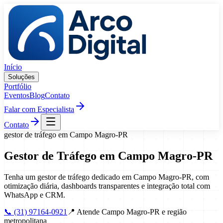
Pular para o conteúdo
Início
Soluções
Portfólio
Eventos
Blog
Contato
Falar com Especialista
Contato
gestor de tráfego
em
Campo Magro
-
PR
Gestor de Tráfego
em
Campo Magro
-
PR
Tenha um gestor de tráfego dedicado em Campo Magro-PR, com
otimização diária, dashboards transparentes e integração total com
WhatsApp e CRM.
📞
(31) 97164-0921
📍
Atende Campo Magro-PR e região
metropolitana