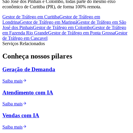
São José dos Pinhais e Colombo, todas parte do mesmo eixo
econômico de Curitiba (PR), de forma 100% remota.
Gestor de Tráfego
em
Curitiba
Gestor de Tráfego
em
Londrina
Gestor de Tráfego
em
Maringá
Gestor de Tráfego
em
São
José dos Pinhais
Gestor de Tráfego
em
Colombo
Gestor de Tráfego
em
Fazenda Rio Grande
Gestor de Tráfego
em
Ponta Grossa
Gestor
de Tráfego
em
Cascavel
Serviços Relacionados
Conheça nossos
pilares
Geração de Demanda
Saiba mais
Atendimento com IA
Saiba mais
Vendas com IA
Saiba mais