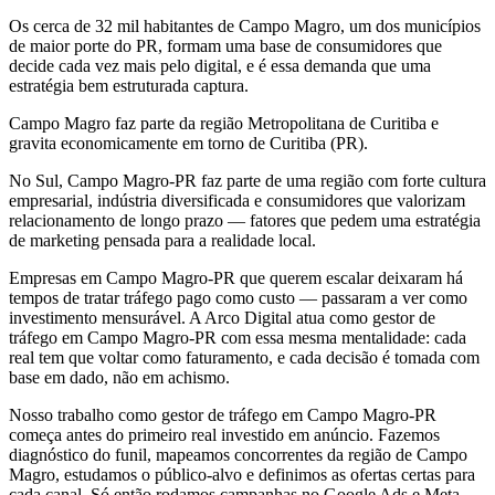
Os cerca de 32 mil habitantes de Campo Magro, um dos municípios
de maior porte do PR, formam uma base de consumidores que
decide cada vez mais pelo digital, e é essa demanda que uma
estratégia bem estruturada captura.
Campo Magro faz parte da região Metropolitana de Curitiba e
gravita economicamente em torno de Curitiba (PR).
No Sul, Campo Magro-PR faz parte de uma região com forte cultura
empresarial, indústria diversificada e consumidores que valorizam
relacionamento de longo prazo — fatores que pedem uma estratégia
de marketing pensada para a realidade local.
Empresas em Campo Magro-PR que querem escalar deixaram há
tempos de tratar tráfego pago como custo — passaram a ver como
investimento mensurável. A Arco Digital atua como gestor de
tráfego em Campo Magro-PR com essa mesma mentalidade: cada
real tem que voltar como faturamento, e cada decisão é tomada com
base em dado, não em achismo.
Nosso trabalho como gestor de tráfego em Campo Magro-PR
começa antes do primeiro real investido em anúncio. Fazemos
diagnóstico do funil, mapeamos concorrentes da região de Campo
Magro, estudamos o público-alvo e definimos as ofertas certas para
cada canal. Só então rodamos campanhas no Google Ads e Meta