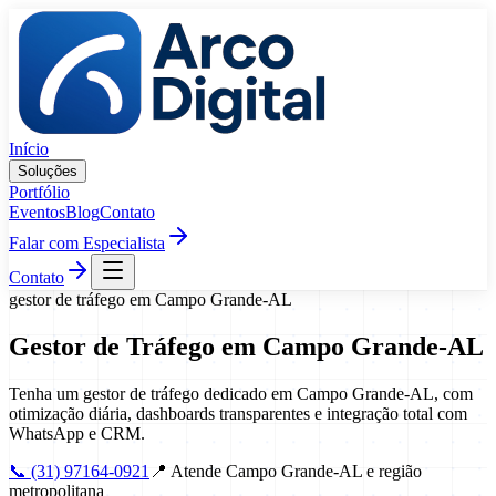
Pular para o conteúdo
Início
Soluções
Portfólio
Eventos
Blog
Contato
Falar com Especialista
Contato
gestor de tráfego
em
Campo Grande
-
AL
Gestor de Tráfego
em
Campo Grande
-
AL
Tenha um gestor de tráfego dedicado em Campo Grande-AL, com
otimização diária, dashboards transparentes e integração total com
WhatsApp e CRM.
📞
(31) 97164-0921
📍
Atende Campo Grande-AL e região
metropolitana