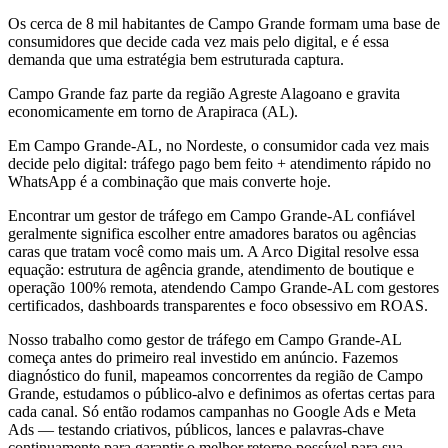
Os cerca de 8 mil habitantes de Campo Grande formam uma base de
consumidores que decide cada vez mais pelo digital, e é essa
demanda que uma estratégia bem estruturada captura.
Campo Grande faz parte da região Agreste Alagoano e gravita
economicamente em torno de Arapiraca (AL).
Em Campo Grande-AL, no Nordeste, o consumidor cada vez mais
decide pelo digital: tráfego pago bem feito + atendimento rápido no
WhatsApp é a combinação que mais converte hoje.
Encontrar um gestor de tráfego em Campo Grande-AL confiável
geralmente significa escolher entre amadores baratos ou agências
caras que tratam você como mais um. A Arco Digital resolve essa
equação: estrutura de agência grande, atendimento de boutique e
operação 100% remota, atendendo Campo Grande-AL com gestores
certificados, dashboards transparentes e foco obsessivo em ROAS.
Nosso trabalho como gestor de tráfego em Campo Grande-AL
começa antes do primeiro real investido em anúncio. Fazemos
diagnóstico do funil, mapeamos concorrentes da região de Campo
Grande, estudamos o público-alvo e definimos as ofertas certas para
cada canal. Só então rodamos campanhas no Google Ads e Meta
Ads — testando criativos, públicos, lances e palavras-chave
continuamente para garantir o melhor retorno possível para sua