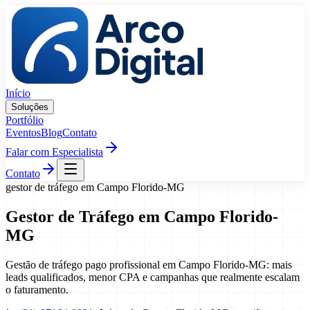
Pular para o conteúdo
Início
Soluções
Portfólio
Eventos
Blog
Contato
Falar com Especialista
Contato
gestor de tráfego
em
Campo Florido
-
MG
Gestor de Tráfego
em
Campo Florido
-
MG
Gestão de tráfego pago profissional em Campo Florido-MG: mais
leads qualificados, menor CPA e campanhas que realmente escalam
o faturamento.