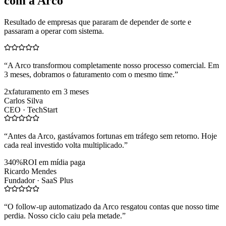
com a Arco
Resultado de empresas que pararam de depender de sorte e
passaram a operar com sistema.
“
A Arco transformou completamente nosso processo comercial. Em
3 meses, dobramos o faturamento com o mesmo time.
”
2x
faturamento em 3 meses
Carlos Silva
CEO ·
TechStart
“
Antes da Arco, gastávamos fortunas em tráfego sem retorno. Hoje
cada real investido volta multiplicado.
”
340%
ROI em mídia paga
Ricardo Mendes
Fundador ·
SaaS Plus
“
O follow-up automatizado da Arco resgatou contas que nosso time
perdia. Nosso ciclo caiu pela metade.
”