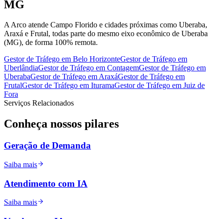
MG
A Arco atende Campo Florido e cidades próximas como Uberaba,
Araxá e Frutal, todas parte do mesmo eixo econômico de Uberaba
(MG), de forma 100% remota.
Gestor de Tráfego
em
Belo Horizonte
Gestor de Tráfego
em
Uberlândia
Gestor de Tráfego
em
Contagem
Gestor de Tráfego
em
Uberaba
Gestor de Tráfego
em
Araxá
Gestor de Tráfego
em
Frutal
Gestor de Tráfego
em
Iturama
Gestor de Tráfego
em
Juiz de
Fora
Serviços Relacionados
Conheça nossos
pilares
Geração de Demanda
Saiba mais
Atendimento com IA
Saiba mais