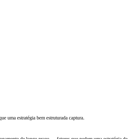
ue uma estratégia bem estruturada captura.
cionamento de longo prazo — fatores que pedem uma estratégia de