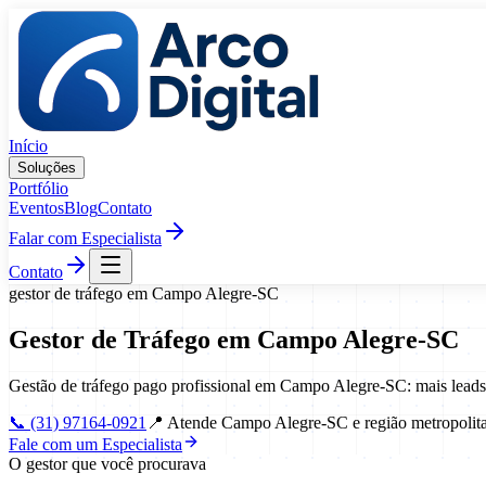
Pular para o conteúdo
Início
Soluções
Portfólio
Eventos
Blog
Contato
Falar com Especialista
Contato
gestor de tráfego
em
Campo Alegre
-
SC
Gestor de Tráfego
em
Campo Alegre
-
SC
Gestão de tráfego pago profissional em Campo Alegre-SC: mais lead
📞
(31) 97164-0921
📍
Atende Campo Alegre-SC e região metropolit
Fale com um Especialista
O gestor que você procurava