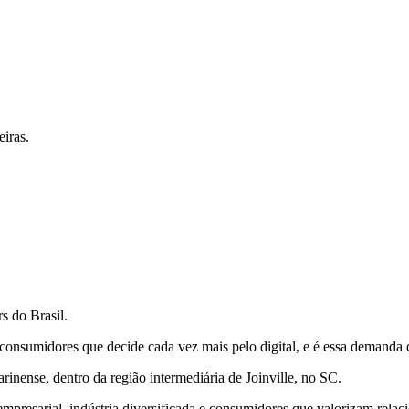
iras.
s do Brasil.
nsumidores que decide cada vez mais pelo digital, e é essa demanda q
ense, dentro da região intermediária de Joinville, no SC.
mpresarial, indústria diversificada e consumidores que valorizam rela