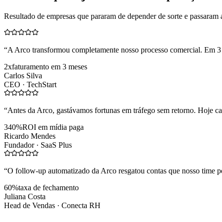
Resultado de empresas que pararam de depender de sorte e passaram 
“
A Arco transformou completamente nosso processo comercial. Em 3
2x
faturamento em 3 meses
Carlos Silva
CEO ·
TechStart
“
Antes da Arco, gastávamos fortunas em tráfego sem retorno. Hoje cad
340%
ROI em mídia paga
Ricardo Mendes
Fundador ·
SaaS Plus
“
O follow-up automatizado da Arco resgatou contas que nosso time pe
60%
taxa de fechamento
Juliana Costa
Head de Vendas ·
Conecta RH