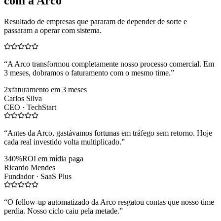
com a Arco
Resultado de empresas que pararam de depender de sorte e
passaram a operar com sistema.
“
A Arco transformou completamente nosso processo comercial. Em
3 meses, dobramos o faturamento com o mesmo time.
”
2x
faturamento em 3 meses
Carlos Silva
CEO ·
TechStart
“
Antes da Arco, gastávamos fortunas em tráfego sem retorno. Hoje
cada real investido volta multiplicado.
”
340%
ROI em mídia paga
Ricardo Mendes
Fundador ·
SaaS Plus
“
O follow-up automatizado da Arco resgatou contas que nosso time
perdia. Nosso ciclo caiu pela metade.
”