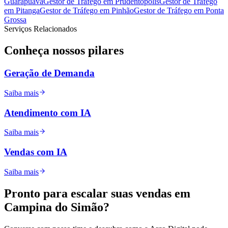
Guarapuava
Gestor de Tráfego
em
Prudentópolis
Gestor de Tráfego
em
Pitanga
Gestor de Tráfego
em
Pinhão
Gestor de Tráfego
em
Ponta
Grossa
Serviços Relacionados
Conheça nossos
pilares
Geração de Demanda
Saiba mais
Atendimento com IA
Saiba mais
Vendas com IA
Saiba mais
Pronto para
escalar
suas vendas em
Campina do Simão
?