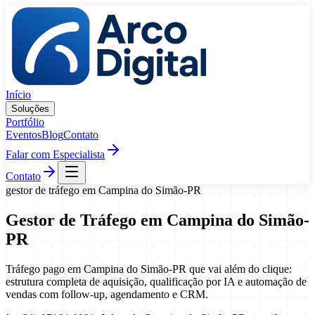
Pular para o conteúdo
Início
Soluções
Portfólio
Eventos
Blog
Contato
Falar com Especialista
Contato
gestor de tráfego
em
Campina do Simão
-
PR
Gestor de Tráfego
em
Campina do Simão
-
PR
Tráfego pago em Campina do Simão-PR que vai além do clique:
estrutura completa de aquisição, qualificação por IA e automação de
vendas com follow-up, agendamento e CRM.