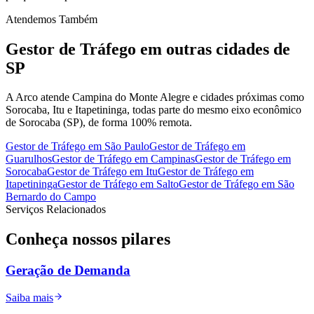
Atendemos Também
Gestor de Tráfego
em outras cidades de
SP
A Arco atende Campina do Monte Alegre e cidades próximas como
Sorocaba, Itu e Itapetininga, todas parte do mesmo eixo econômico
de Sorocaba (SP), de forma 100% remota.
Gestor de Tráfego
em
São Paulo
Gestor de Tráfego
em
Guarulhos
Gestor de Tráfego
em
Campinas
Gestor de Tráfego
em
Sorocaba
Gestor de Tráfego
em
Itu
Gestor de Tráfego
em
Itapetininga
Gestor de Tráfego
em
Salto
Gestor de Tráfego
em
São
Bernardo do Campo
Serviços Relacionados
Conheça nossos
pilares
Geração de Demanda
Saiba mais