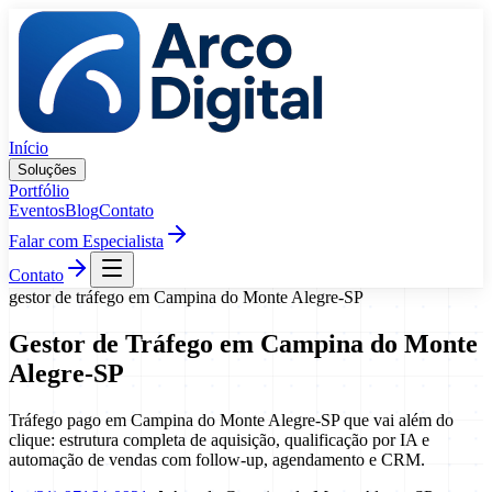
Pular para o conteúdo
Início
Soluções
Portfólio
Eventos
Blog
Contato
Falar com Especialista
Contato
gestor de tráfego
em
Campina do Monte Alegre
-
SP
Gestor de Tráfego
em
Campina do Monte
Alegre
-
SP
Tráfego pago em Campina do Monte Alegre-SP que vai além do
clique: estrutura completa de aquisição, qualificação por IA e
automação de vendas com follow-up, agendamento e CRM.