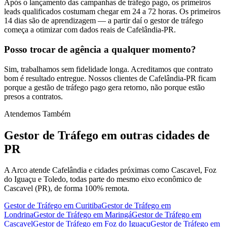
Após o lançamento das campanhas de tráfego pago, os primeiros
leads qualificados costumam chegar em 24 a 72 horas. Os primeiros
14 dias são de aprendizagem — a partir daí o gestor de tráfego
começa a otimizar com dados reais de Cafelândia-PR.
Posso trocar de agência a qualquer momento?
Sim, trabalhamos sem fidelidade longa. Acreditamos que contrato
bom é resultado entregue. Nossos clientes de Cafelândia-PR ficam
porque a gestão de tráfego pago gera retorno, não porque estão
presos a contratos.
Atendemos Também
Gestor de Tráfego
em outras cidades de
PR
A Arco atende Cafelândia e cidades próximas como Cascavel, Foz
do Iguaçu e Toledo, todas parte do mesmo eixo econômico de
Cascavel (PR), de forma 100% remota.
Gestor de Tráfego
em
Curitiba
Gestor de Tráfego
em
Londrina
Gestor de Tráfego
em
Maringá
Gestor de Tráfego
em
Cascavel
Gestor de Tráfego
em
Foz do Iguaçu
Gestor de Tráfego
em