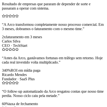
Resultado de empresas que pararam de depender de sorte e
passaram a operar com sistema.
“
A Arco transformou completamente nosso processo comercial. Em
3 meses, dobramos o faturamento com o mesmo time.
”
2x
faturamento em 3 meses
Carlos Silva
CEO ·
TechStart
“
Antes da Arco, gastávamos fortunas em tráfego sem retorno. Hoje
cada real investido volta multiplicado.
”
340%
ROI em mídia paga
Ricardo Mendes
Fundador ·
SaaS Plus
“
O follow-up automatizado da Arco resgatou contas que nosso time
perdia. Nosso ciclo caiu pela metade.
”
60%
taxa de fechamento