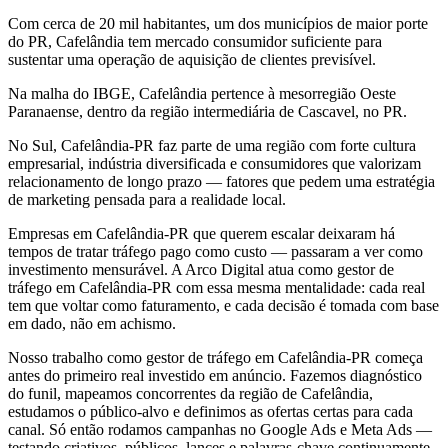
Com cerca de 20 mil habitantes, um dos municípios de maior porte
do PR, Cafelândia tem mercado consumidor suficiente para
sustentar uma operação de aquisição de clientes previsível.
Na malha do IBGE, Cafelândia pertence à mesorregião Oeste
Paranaense, dentro da região intermediária de Cascavel, no PR.
No Sul, Cafelândia-PR faz parte de uma região com forte cultura
empresarial, indústria diversificada e consumidores que valorizam
relacionamento de longo prazo — fatores que pedem uma estratégia
de marketing pensada para a realidade local.
Empresas em Cafelândia-PR que querem escalar deixaram há
tempos de tratar tráfego pago como custo — passaram a ver como
investimento mensurável. A Arco Digital atua como gestor de
tráfego em Cafelândia-PR com essa mesma mentalidade: cada real
tem que voltar como faturamento, e cada decisão é tomada com base
em dado, não em achismo.
Nosso trabalho como gestor de tráfego em Cafelândia-PR começa
antes do primeiro real investido em anúncio. Fazemos diagnóstico
do funil, mapeamos concorrentes da região de Cafelândia,
estudamos o público-alvo e definimos as ofertas certas para cada
canal. Só então rodamos campanhas no Google Ads e Meta Ads —
testando criativos, públicos, lances e palavras-chave continuamente