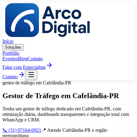
Pular para o conteúdo
Início
Soluções
Portfólio
Eventos
Blog
Contato
Falar com Especialista
Contato
gestor de tráfego
em
Cafelândia
-
PR
Gestor de Tráfego
em
Cafelândia
-
PR
Tenha um gestor de tráfego dedicado em Cafelândia-PR, com
otimização diária, dashboards transparentes e integração total com
WhatsApp e CRM.
📞
(31) 97164-0921
📍
Atende Cafelândia-PR e região
metropolitana