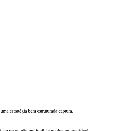
uma estratégia bem estruturada captura.
em ter ou não um funil de marketing previsível.