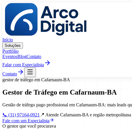
Pular para o conteúdo
Início
Soluções
Portfólio
Eventos
Blog
Contato
Falar com Especialista
Contato
gestor de tráfego
em
Cafarnaum
-
BA
Gestor de Tráfego
em
Cafarnaum
-
BA
Gestão de tráfego pago profissional em Cafarnaum-BA: mais leads q
📞
(31) 97164-0921
📍
Atende Cafarnaum-BA e região metropolitana
Fale com um Especialista
O gestor que você procurava