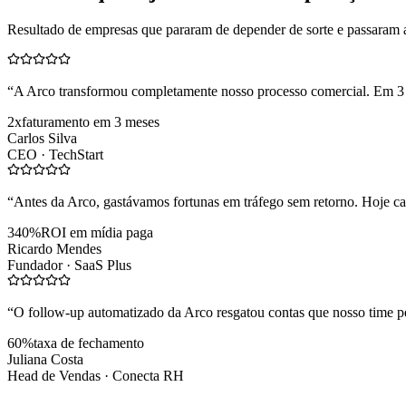
Resultado de empresas que pararam de depender de sorte e passaram 
“
A Arco transformou completamente nosso processo comercial. Em 3
2x
faturamento em 3 meses
Carlos Silva
CEO ·
TechStart
“
Antes da Arco, gastávamos fortunas em tráfego sem retorno. Hoje cad
340%
ROI em mídia paga
Ricardo Mendes
Fundador ·
SaaS Plus
“
O follow-up automatizado da Arco resgatou contas que nosso time pe
60%
taxa de fechamento
Juliana Costa
Head de Vendas ·
Conecta RH