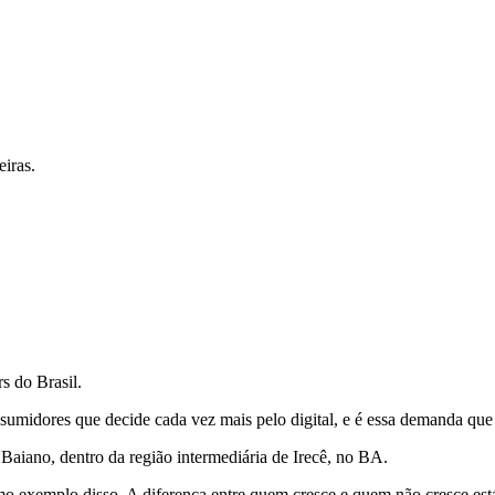
iras.
s do Brasil.
midores que decide cada vez mais pelo digital, e é essa demanda que 
iano, dentro da região intermediária de Irecê, no BA.
xemplo disso. A diferença entre quem cresce e quem não cresce está 