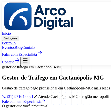
Pular para o conteúdo
Início
Soluções
Portfólio
Eventos
Blog
Contato
Falar com Especialista
Contato
gestor de tráfego
em
Caetanópolis
-
MG
Gestor de Tráfego
em
Caetanópolis
-
MG
Gestão de tráfego pago profissional em Caetanópolis-MG: mais leads
📞
(31) 97164-0921
📍
Atende Caetanópolis-MG e região metropolita
Fale com um Especialista
O gestor que você procurava