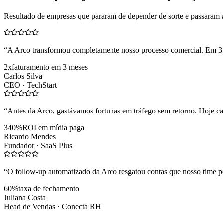
Resultado de empresas que pararam de depender de sorte e passaram 
“
A Arco transformou completamente nosso processo comercial. Em 3
2x
faturamento em 3 meses
Carlos Silva
CEO ·
TechStart
“
Antes da Arco, gastávamos fortunas em tráfego sem retorno. Hoje cad
340%
ROI em mídia paga
Ricardo Mendes
Fundador ·
SaaS Plus
“
O follow-up automatizado da Arco resgatou contas que nosso time pe
60%
taxa de fechamento
Juliana Costa
Head de Vendas ·
Conecta RH