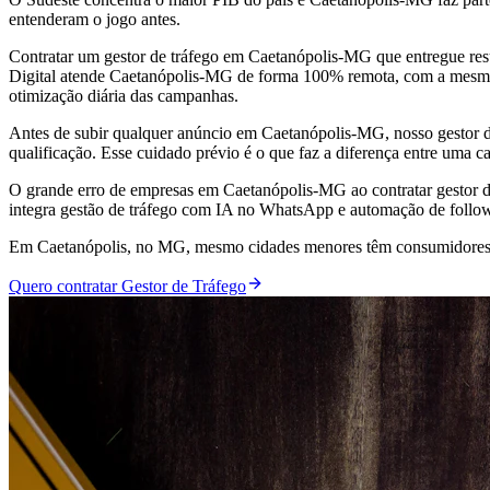
entenderam o jogo antes.
Contratar um gestor de tráfego em Caetanópolis-MG que entregue res
Digital atende Caetanópolis-MG de forma 100% remota, com a mesma es
otimização diária das campanhas.
Antes de subir qualquer anúncio em Caetanópolis-MG, nosso gestor d
qualificação. Esse cuidado prévio é o que faz a diferença entre uma 
O grande erro de empresas em Caetanópolis-MG ao contratar gestor d
integra gestão de tráfego com IA no WhatsApp e automação de follo
Em Caetanópolis, no MG, mesmo cidades menores têm consumidores q
Quero contratar Gestor de Tráfego