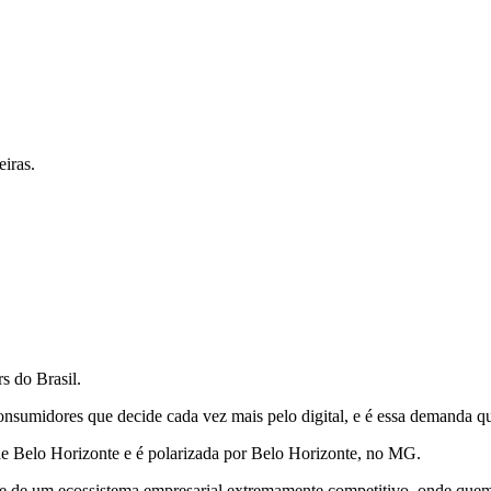
iras.
s do Brasil.
nsumidores que decide cada vez mais pelo digital, e é essa demanda qu
de Belo Horizonte e é polarizada por Belo Horizonte, no MG.
e de um ecossistema empresarial extremamente competitivo, onde quem 