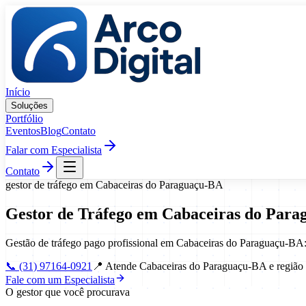
Pular para o conteúdo
Início
Soluções
Portfólio
Eventos
Blog
Contato
Falar com Especialista
Contato
gestor de tráfego
em
Cabaceiras do Paraguaçu
-
BA
Gestor de Tráfego
em
Cabaceiras do Para
Gestão de tráfego pago profissional em Cabaceiras do Paraguaçu-BA:
📞
(31) 97164-0921
📍
Atende Cabaceiras do Paraguaçu-BA e região 
Fale com um Especialista
O gestor que você procurava