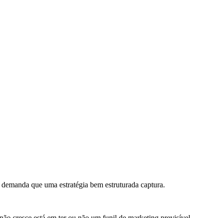
 demanda que uma estratégia bem estruturada captura.
.
 cresce está em ter ou não um funil de marketing previsível.