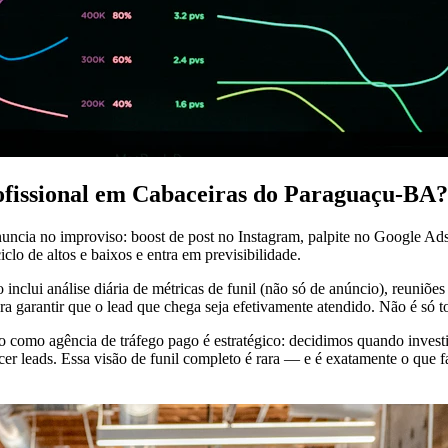
rofissional em Cabaceiras do Paraguaçu-BA?
uncia no improviso: boost de post no Instagram, palpite no Google A
lo de altos e baixos e entra em previsibilidade.
nclui análise diária de métricas de funil (não só de anúncio), reuniõ
ara garantir que o lead que chega seja efetivamente atendido. Não é só
ho como agência de tráfego pago é estratégico: decidimos quando inve
 leads. Essa visão de funil completo é rara — e é exatamente o que fa