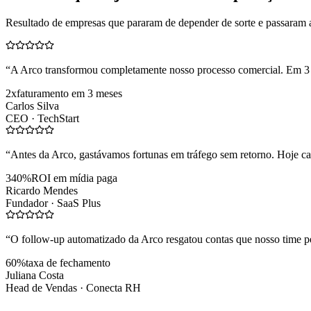
Resultado de empresas que pararam de depender de sorte e passaram 
“
A Arco transformou completamente nosso processo comercial. Em 3
2x
faturamento em 3 meses
Carlos Silva
CEO ·
TechStart
“
Antes da Arco, gastávamos fortunas em tráfego sem retorno. Hoje cad
340%
ROI em mídia paga
Ricardo Mendes
Fundador ·
SaaS Plus
“
O follow-up automatizado da Arco resgatou contas que nosso time pe
60%
taxa de fechamento
Juliana Costa
Head de Vendas ·
Conecta RH