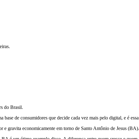
iras.
s do Brasil.
 base de consumidores que decide cada vez mais pelo digital, e é essa
dor e gravita economicamente em torno de Santo Antônio de Jesus (BA)
A é um ótimo exemplo disso. A diferença entre quem cresce e quem não