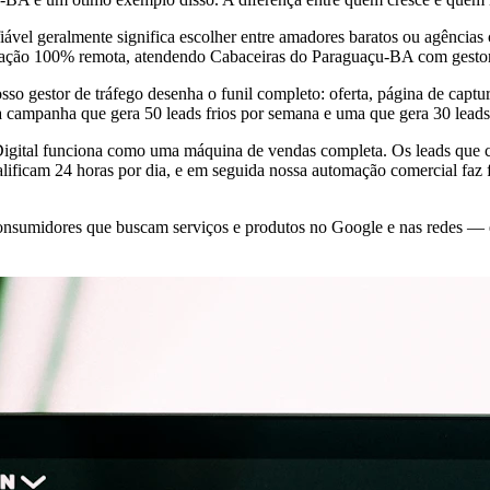
vel geralmente significa escolher entre amadores baratos ou agências 
eração 100% remota, atendendo Cabaceiras do Paraguaçu-BA com gestor
so gestor de tráfego desenha o funil completo: oferta, página de cap
ma campanha que gera 50 leads frios por semana e uma que gera 30 leads
 Digital funciona como uma máquina de vendas completa. Os leads que 
ficam 24 horas por dia, e em seguida nossa automação comercial faz f
sumidores que buscam serviços e produtos no Google e nas redes — 