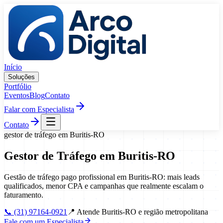
Pular para o conteúdo
Início
Soluções
Portfólio
Eventos
Blog
Contato
Falar com Especialista
Contato
gestor de tráfego
em
Buritis
-
RO
Gestor de Tráfego
em
Buritis
-
RO
Gestão de tráfego pago profissional em Buritis-RO: mais leads
qualificados, menor CPA e campanhas que realmente escalam o
faturamento.
📞
(31) 97164-0921
📍
Atende Buritis-RO e região metropolitana
Fale com um Especialista