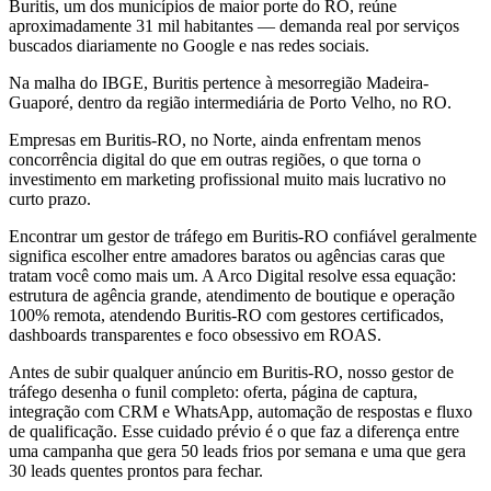
Buritis, um dos municípios de maior porte do RO, reúne
aproximadamente 31 mil habitantes — demanda real por serviços
buscados diariamente no Google e nas redes sociais.
Na malha do IBGE, Buritis pertence à mesorregião Madeira-
Guaporé, dentro da região intermediária de Porto Velho, no RO.
Empresas em Buritis-RO, no Norte, ainda enfrentam menos
concorrência digital do que em outras regiões, o que torna o
investimento em marketing profissional muito mais lucrativo no
curto prazo.
Encontrar um gestor de tráfego em Buritis-RO confiável geralmente
significa escolher entre amadores baratos ou agências caras que
tratam você como mais um. A Arco Digital resolve essa equação:
estrutura de agência grande, atendimento de boutique e operação
100% remota, atendendo Buritis-RO com gestores certificados,
dashboards transparentes e foco obsessivo em ROAS.
Antes de subir qualquer anúncio em Buritis-RO, nosso gestor de
tráfego desenha o funil completo: oferta, página de captura,
integração com CRM e WhatsApp, automação de respostas e fluxo
de qualificação. Esse cuidado prévio é o que faz a diferença entre
uma campanha que gera 50 leads frios por semana e uma que gera
30 leads quentes prontos para fechar.