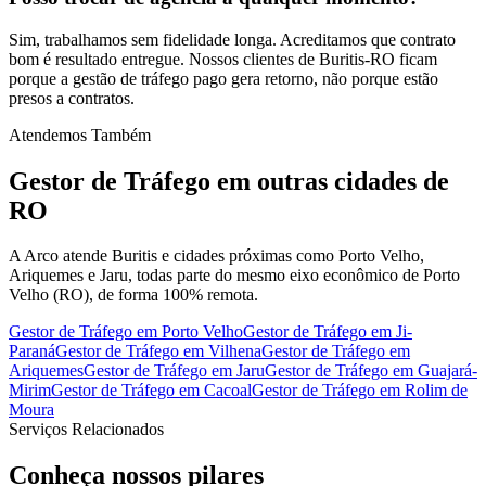
Sim, trabalhamos sem fidelidade longa. Acreditamos que contrato
bom é resultado entregue. Nossos clientes de Buritis-RO ficam
porque a gestão de tráfego pago gera retorno, não porque estão
presos a contratos.
Atendemos Também
Gestor de Tráfego
em outras cidades de
RO
A Arco atende Buritis e cidades próximas como Porto Velho,
Ariquemes e Jaru, todas parte do mesmo eixo econômico de Porto
Velho (RO), de forma 100% remota.
Gestor de Tráfego
em
Porto Velho
Gestor de Tráfego
em
Ji-
Paraná
Gestor de Tráfego
em
Vilhena
Gestor de Tráfego
em
Ariquemes
Gestor de Tráfego
em
Jaru
Gestor de Tráfego
em
Guajará-
Mirim
Gestor de Tráfego
em
Cacoal
Gestor de Tráfego
em
Rolim de
Moura
Serviços Relacionados
Conheça nossos
pilares