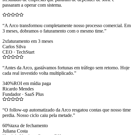
passaram a operar com sistema.
“
A Arco transformou completamente nosso processo comercial. Em
3 meses, dobramos o faturamento com o mesmo time.
”
2x
faturamento em 3 meses
Carlos Silva
CEO ·
TechStart
“
Antes da Arco, gastávamos fortunas em tráfego sem retorno. Hoje
cada real investido volta multiplicado.
”
340%
ROI em mídia paga
Ricardo Mendes
Fundador ·
SaaS Plus
“
O follow-up automatizado da Arco resgatou contas que nosso time
perdia. Nosso ciclo caiu pela metade.
”
60%
taxa de fechamento
Juliana Costa