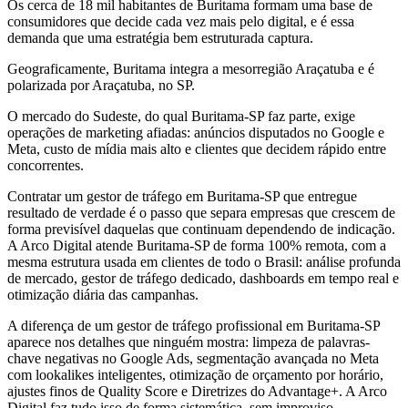
Os cerca de 18 mil habitantes de Buritama formam uma base de
consumidores que decide cada vez mais pelo digital, e é essa
demanda que uma estratégia bem estruturada captura.
Geograficamente, Buritama integra a mesorregião Araçatuba e é
polarizada por Araçatuba, no SP.
O mercado do Sudeste, do qual Buritama-SP faz parte, exige
operações de marketing afiadas: anúncios disputados no Google e
Meta, custo de mídia mais alto e clientes que decidem rápido entre
concorrentes.
Contratar um gestor de tráfego em Buritama-SP que entregue
resultado de verdade é o passo que separa empresas que crescem de
forma previsível daquelas que continuam dependendo de indicação.
A Arco Digital atende Buritama-SP de forma 100% remota, com a
mesma estrutura usada em clientes de todo o Brasil: análise profunda
de mercado, gestor de tráfego dedicado, dashboards em tempo real e
otimização diária das campanhas.
A diferença de um gestor de tráfego profissional em Buritama-SP
aparece nos detalhes que ninguém mostra: limpeza de palavras-
chave negativas no Google Ads, segmentação avançada no Meta
com lookalikes inteligentes, otimização de orçamento por horário,
ajustes finos de Quality Score e Diretrizes do Advantage+. A Arco
Digital faz tudo isso de forma sistemática, sem improviso.