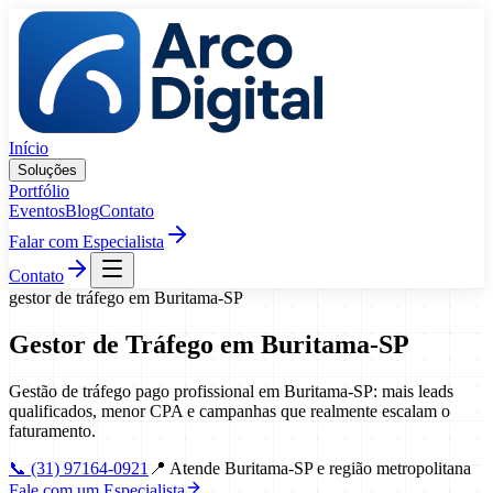
Pular para o conteúdo
Início
Soluções
Portfólio
Eventos
Blog
Contato
Falar com Especialista
Contato
gestor de tráfego
em
Buritama
-
SP
Gestor de Tráfego
em
Buritama
-
SP
Gestão de tráfego pago profissional em Buritama-SP: mais leads
qualificados, menor CPA e campanhas que realmente escalam o
faturamento.
📞
(31) 97164-0921
📍
Atende Buritama-SP e região metropolitana
Fale com um Especialista