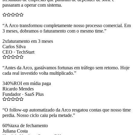
passaram a operar com sistema.
“
A Arco transformou completamente nosso processo comercial. Em
3 meses, dobramos o faturamento com o mesmo time.
”
2x
faturamento em 3 meses
Carlos Silva
CEO ·
TechStart
“
Antes da Arco, gastávamos fortunas em tráfego sem retorno. Hoje
cada real investido volta multiplicado.
”
340%
ROI em mídia paga
Ricardo Mendes
Fundador ·
SaaS Plus
“
O follow-up automatizado da Arco resgatou contas que nosso time
perdia. Nosso ciclo caiu pela metade.
”
60%
taxa de fechamento
Juliana Costa