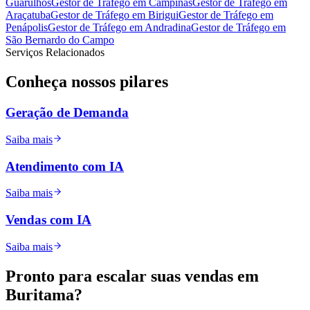
Guarulhos
Gestor de Tráfego
em
Campinas
Gestor de Tráfego
em
Araçatuba
Gestor de Tráfego
em
Birigui
Gestor de Tráfego
em
Penápolis
Gestor de Tráfego
em
Andradina
Gestor de Tráfego
em
São Bernardo do Campo
Serviços Relacionados
Conheça nossos
pilares
Geração de Demanda
Saiba mais
Atendimento com IA
Saiba mais
Vendas com IA
Saiba mais
Pronto para
escalar
suas vendas em
Buritama
?