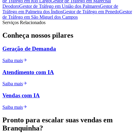
de Tráfego
em
Rio Largo
Gestor de Tráfego
em
Marechal
Deodoro
Gestor de Tráfego
em
União dos Palmares
Gestor de
Tráfego
em
Palmeira dos Índios
Gestor de Tráfego
em
Penedo
Gestor
de Tráfego
em
São Miguel dos Campos
Serviços Relacionados
Conheça nossos
pilares
Geração de Demanda
Saiba mais
Atendimento com IA
Saiba mais
Vendas com IA
Saiba mais
Pronto para
escalar
suas vendas em
Branquinha
?