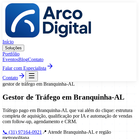
Pular para o conteúdo
Início
Soluções
Portfólio
Eventos
Blog
Contato
Falar com Especialista
Contato
gestor de tráfego
em
Branquinha
-
AL
Gestor de Tráfego
em
Branquinha
-
AL
Tráfego pago em Branquinha-AL que vai além do clique: estrutura
completa de aquisição, qualificação por IA e automação de vendas
com follow-up, agendamento e CRM.
📞
(31) 97164-0921
📍
Atende Branquinha-AL e região
metropolitana