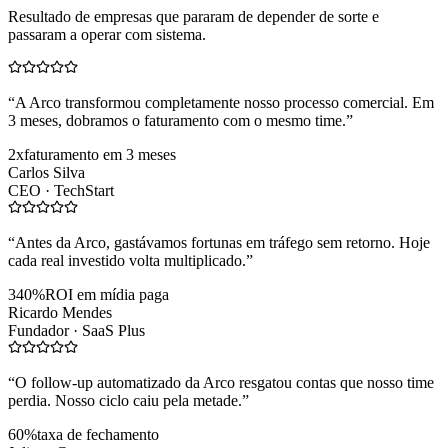
Resultado de empresas que pararam de depender de sorte e
passaram a operar com sistema.
“
A Arco transformou completamente nosso processo comercial. Em
3 meses, dobramos o faturamento com o mesmo time.
”
2x
faturamento em 3 meses
Carlos Silva
CEO ·
TechStart
“
Antes da Arco, gastávamos fortunas em tráfego sem retorno. Hoje
cada real investido volta multiplicado.
”
340%
ROI em mídia paga
Ricardo Mendes
Fundador ·
SaaS Plus
“
O follow-up automatizado da Arco resgatou contas que nosso time
perdia. Nosso ciclo caiu pela metade.
”
60%
taxa de fechamento