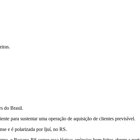
iras.
s do Brasil.
te para sustentar uma operação de aquisição de clientes previsível.
e e é polarizada por Ijuí, no RS.
pra, e Bozano-RS segue essa lógica: anúncios bem feitos abrem a porta