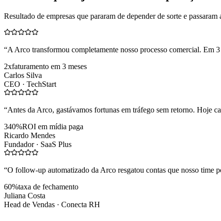
Resultado de empresas que pararam de depender de sorte e passaram 
“
A Arco transformou completamente nosso processo comercial. Em 3
2x
faturamento em 3 meses
Carlos Silva
CEO ·
TechStart
“
Antes da Arco, gastávamos fortunas em tráfego sem retorno. Hoje cad
340%
ROI em mídia paga
Ricardo Mendes
Fundador ·
SaaS Plus
“
O follow-up automatizado da Arco resgatou contas que nosso time pe
60%
taxa de fechamento
Juliana Costa
Head de Vendas ·
Conecta RH