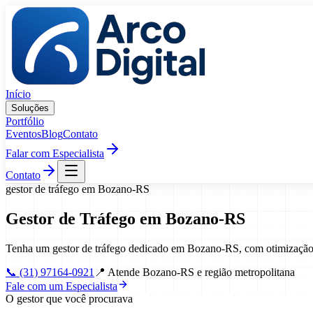
Pular para o conteúdo
Início
Soluções
Portfólio
Eventos
Blog
Contato
Falar com Especialista
Contato
gestor de tráfego
em
Bozano
-
RS
Gestor de Tráfego
em
Bozano
-
RS
Tenha um gestor de tráfego dedicado em Bozano-RS, com otimização 
📞
(31) 97164-0921
📍
Atende Bozano-RS e região metropolitana
Fale com um Especialista
O gestor que você procurava