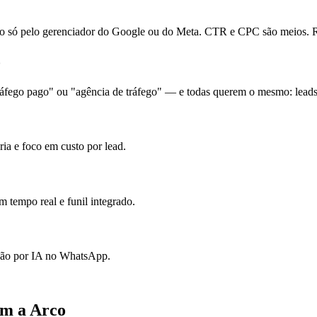
ó pelo gerenciador do Google ou do Meta. CTR e CPC são meios. Re
o
fego pago" ou "agência de tráfego" — e todas querem o mesmo: leads p
ia e foco em custo por lead.
 tempo real e funil integrado.
ação por IA no WhatsApp.
om a Arco