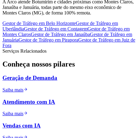
A Arco atende Botumirim e cidades próximas como Montes Claros,
Janaúba e Januária, todas parte do mesmo eixo econômico de
Montes Claros (MG), de forma 100% remota.
Gestor de Tráfego
em
Belo Horizonte
Gestor de Tráfego
em
Uberlândia
Gestor de Tráfego
em
Contagem
Gestor de Tráfego
em
Montes Claros
Gestor de Tráfego
em
Janaúba
Gestor de Tráfego
em
Januária
Gestor de Tráfego
em
Pirapora
Gestor de Tráfego
em
Juiz de
Fora
Serviços Relacionados
Conheça nossos
pilares
Geração de Demanda
Saiba mais
Atendimento com IA
Saiba mais
Vendas com IA
Saiba mais