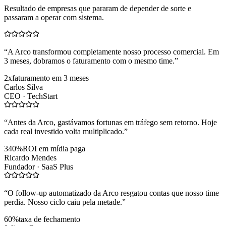
Resultado de empresas que pararam de depender de sorte e
passaram a operar com sistema.
“
A Arco transformou completamente nosso processo comercial. Em
3 meses, dobramos o faturamento com o mesmo time.
”
2x
faturamento em 3 meses
Carlos Silva
CEO ·
TechStart
“
Antes da Arco, gastávamos fortunas em tráfego sem retorno. Hoje
cada real investido volta multiplicado.
”
340%
ROI em mídia paga
Ricardo Mendes
Fundador ·
SaaS Plus
“
O follow-up automatizado da Arco resgatou contas que nosso time
perdia. Nosso ciclo caiu pela metade.
”
60%
taxa de fechamento