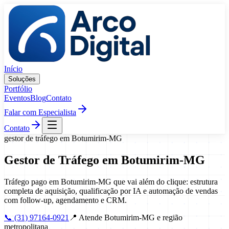
Pular para o conteúdo
Início
Soluções
Portfólio
Eventos
Blog
Contato
Falar com Especialista
Contato
gestor de tráfego
em
Botumirim
-
MG
Gestor de Tráfego
em
Botumirim
-
MG
Tráfego pago em Botumirim-MG que vai além do clique: estrutura
completa de aquisição, qualificação por IA e automação de vendas
com follow-up, agendamento e CRM.
📞
(31) 97164-0921
📍
Atende Botumirim-MG e região
metropolitana