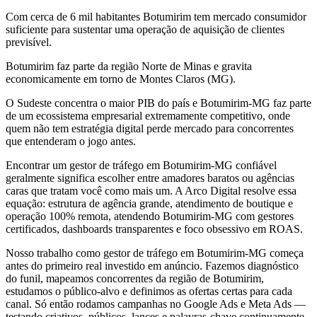
Com cerca de 6 mil habitantes Botumirim tem mercado consumidor
suficiente para sustentar uma operação de aquisição de clientes
previsível.
Botumirim faz parte da região Norte de Minas e gravita
economicamente em torno de Montes Claros (MG).
O Sudeste concentra o maior PIB do país e Botumirim-MG faz parte
de um ecossistema empresarial extremamente competitivo, onde
quem não tem estratégia digital perde mercado para concorrentes
que entenderam o jogo antes.
Encontrar um gestor de tráfego em Botumirim-MG confiável
geralmente significa escolher entre amadores baratos ou agências
caras que tratam você como mais um. A Arco Digital resolve essa
equação: estrutura de agência grande, atendimento de boutique e
operação 100% remota, atendendo Botumirim-MG com gestores
certificados, dashboards transparentes e foco obsessivo em ROAS.
Nosso trabalho como gestor de tráfego em Botumirim-MG começa
antes do primeiro real investido em anúncio. Fazemos diagnóstico
do funil, mapeamos concorrentes da região de Botumirim,
estudamos o público-alvo e definimos as ofertas certas para cada
canal. Só então rodamos campanhas no Google Ads e Meta Ads —
testando criativos, públicos, lances e palavras-chave continuamente