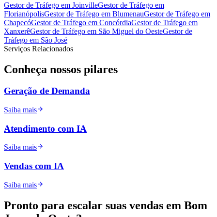
Gestor de Tráfego
em
Joinville
Gestor de Tráfego
em
Florianópolis
Gestor de Tráfego
em
Blumenau
Gestor de Tráfego
em
Chapecó
Gestor de Tráfego
em
Concórdia
Gestor de Tráfego
em
Xanxerê
Gestor de Tráfego
em
São Miguel do Oeste
Gestor de
Tráfego
em
São José
Serviços Relacionados
Conheça nossos
pilares
Geração de Demanda
Saiba mais
Atendimento com IA
Saiba mais
Vendas com IA
Saiba mais
Pronto para
escalar
suas vendas em
Bom