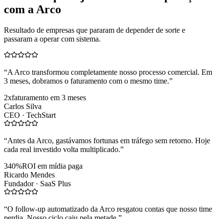
com a Arco
Resultado de empresas que pararam de depender de sorte e
passaram a operar com sistema.
“
A Arco transformou completamente nosso processo comercial. Em
3 meses, dobramos o faturamento com o mesmo time.
”
2x
faturamento em 3 meses
Carlos Silva
CEO ·
TechStart
“
Antes da Arco, gastávamos fortunas em tráfego sem retorno. Hoje
cada real investido volta multiplicado.
”
340%
ROI em mídia paga
Ricardo Mendes
Fundador ·
SaaS Plus
“
O follow-up automatizado da Arco resgatou contas que nosso time
perdia. Nosso ciclo caiu pela metade.
”