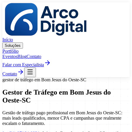
Pular para o conteúdo
Início
Soluções
Portfólio
Eventos
Blog
Contato
Falar com Especialista
Contato
gestor de tráfego
em
Bom Jesus do Oeste
-
SC
Gestor de Tráfego
em
Bom Jesus do
Oeste
-
SC
Gestão de tráfego pago profissional em Bom Jesus do Oeste-SC:
mais leads qualificados, menor CPA e campanhas que realmente
escalam o faturamento.