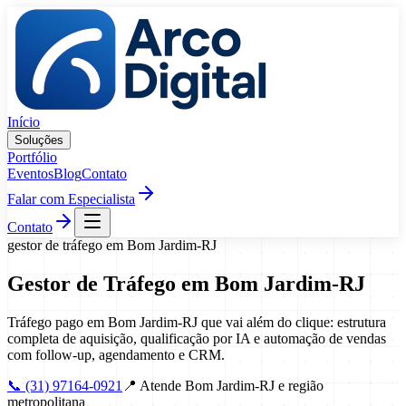
Pular para o conteúdo
Início
Soluções
Portfólio
Eventos
Blog
Contato
Falar com Especialista
Contato
gestor de tráfego
em
Bom Jardim
-
RJ
Gestor de Tráfego
em
Bom Jardim
-
RJ
Tráfego pago em Bom Jardim-RJ que vai além do clique: estrutura
completa de aquisição, qualificação por IA e automação de vendas
com follow-up, agendamento e CRM.
📞
(31) 97164-0921
📍
Atende Bom Jardim-RJ e região
metropolitana