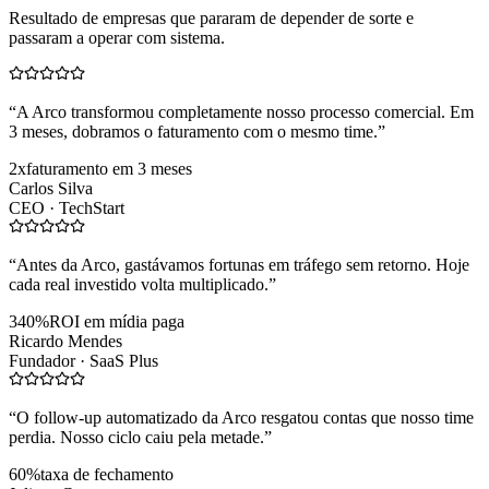
Resultado de empresas que pararam de depender de sorte e
passaram a operar com sistema.
“
A Arco transformou completamente nosso processo comercial. Em
3 meses, dobramos o faturamento com o mesmo time.
”
2x
faturamento em 3 meses
Carlos Silva
CEO ·
TechStart
“
Antes da Arco, gastávamos fortunas em tráfego sem retorno. Hoje
cada real investido volta multiplicado.
”
340%
ROI em mídia paga
Ricardo Mendes
Fundador ·
SaaS Plus
“
O follow-up automatizado da Arco resgatou contas que nosso time
perdia. Nosso ciclo caiu pela metade.
”
60%
taxa de fechamento