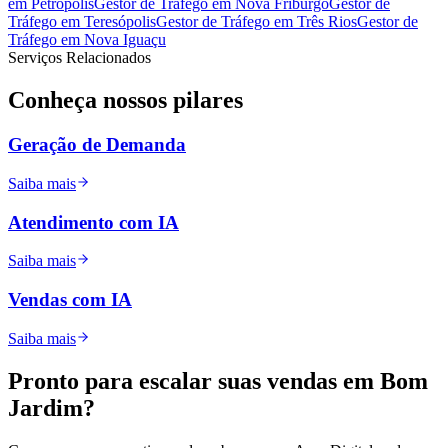
em
Petrópolis
Gestor de Tráfego
em
Nova Friburgo
Gestor de
Tráfego
em
Teresópolis
Gestor de Tráfego
em
Três Rios
Gestor de
Tráfego
em
Nova Iguaçu
Serviços Relacionados
Conheça nossos
pilares
Geração de Demanda
Saiba mais
Atendimento com IA
Saiba mais
Vendas com IA
Saiba mais
Pronto para
escalar
suas vendas em
Bom
Jardim
?