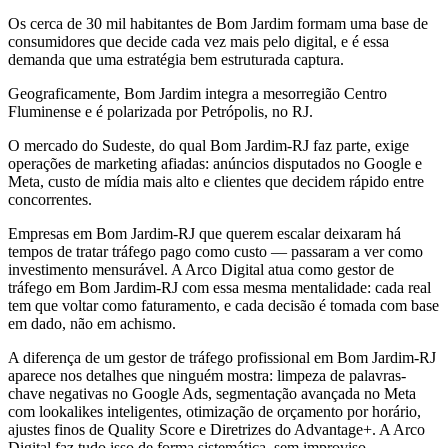
Os cerca de 30 mil habitantes de Bom Jardim formam uma base de
consumidores que decide cada vez mais pelo digital, e é essa
demanda que uma estratégia bem estruturada captura.
Geograficamente, Bom Jardim integra a mesorregião Centro
Fluminense e é polarizada por Petrópolis, no RJ.
O mercado do Sudeste, do qual Bom Jardim-RJ faz parte, exige
operações de marketing afiadas: anúncios disputados no Google e
Meta, custo de mídia mais alto e clientes que decidem rápido entre
concorrentes.
Empresas em Bom Jardim-RJ que querem escalar deixaram há
tempos de tratar tráfego pago como custo — passaram a ver como
investimento mensurável. A Arco Digital atua como gestor de
tráfego em Bom Jardim-RJ com essa mesma mentalidade: cada real
tem que voltar como faturamento, e cada decisão é tomada com base
em dado, não em achismo.
A diferença de um gestor de tráfego profissional em Bom Jardim-RJ
aparece nos detalhes que ninguém mostra: limpeza de palavras-
chave negativas no Google Ads, segmentação avançada no Meta
com lookalikes inteligentes, otimização de orçamento por horário,
ajustes finos de Quality Score e Diretrizes do Advantage+. A Arco
Digital faz tudo isso de forma sistemática, sem improviso.