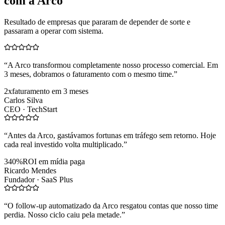
com a Arco
Resultado de empresas que pararam de depender de sorte e
passaram a operar com sistema.
“
A Arco transformou completamente nosso processo comercial. Em
3 meses, dobramos o faturamento com o mesmo time.
”
2x
faturamento em 3 meses
Carlos Silva
CEO ·
TechStart
“
Antes da Arco, gastávamos fortunas em tráfego sem retorno. Hoje
cada real investido volta multiplicado.
”
340%
ROI em mídia paga
Ricardo Mendes
Fundador ·
SaaS Plus
“
O follow-up automatizado da Arco resgatou contas que nosso time
perdia. Nosso ciclo caiu pela metade.
”