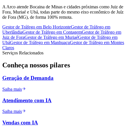
A Arco atende Bocaina de Minas e cidades próximas como Juiz de
Fora, Muriaé e Ubá, todas parte do mesmo eixo econômico de Juíz
de Fora (MG), de forma 100% remota.
Gestor de Tráfego
em
Belo Horizonte
Gestor de Tráfego
em
Uberlândia
Gestor de Tráfego
em
Contagem
Gestor de Tráfego
em
Juiz de Fora
Gestor de Tráfego
em
Muriaé
Gestor de Tráfego
em
Ubá
Gestor de Tráfego
em
Manhuaçu
Gestor de Tráfego
em
Montes
Claros
Serviços Relacionados
Conheça nossos
pilares
Geração de Demanda
Saiba mais
Atendimento com IA
Saiba mais
Vendas com IA