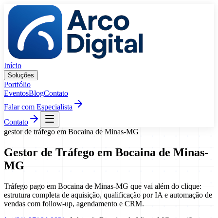
Pular para o conteúdo
Início
Soluções
Portfólio
Eventos
Blog
Contato
Falar com Especialista
Contato
gestor de tráfego
em
Bocaina de Minas
-
MG
Gestor de Tráfego
em
Bocaina de Minas
-
MG
Tráfego pago em Bocaina de Minas-MG que vai além do clique:
estrutura completa de aquisição, qualificação por IA e automação de
vendas com follow-up, agendamento e CRM.