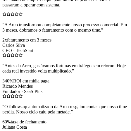
passaram a operar com sistema.
“
A Arco transformou completamente nosso processo comercial. Em
3 meses, dobramos o faturamento com o mesmo time.
”
2x
faturamento em 3 meses
Carlos Silva
CEO ·
TechStart
“
Antes da Arco, gastávamos fortunas em tráfego sem retorno. Hoje
cada real investido volta multiplicado.
”
340%
ROI em mídia paga
Ricardo Mendes
Fundador ·
SaaS Plus
“
O follow-up automatizado da Arco resgatou contas que nosso time
perdia. Nosso ciclo caiu pela metade.
”
60%
taxa de fechamento
Juliana Costa