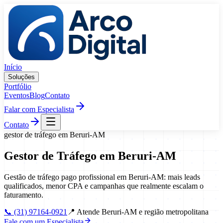
Pular para o conteúdo
Início
Soluções
Portfólio
Eventos
Blog
Contato
Falar com Especialista
Contato
gestor de tráfego
em
Beruri
-
AM
Gestor de Tráfego
em
Beruri
-
AM
Gestão de tráfego pago profissional em Beruri-AM: mais leads
qualificados, menor CPA e campanhas que realmente escalam o
faturamento.
📞
(31) 97164-0921
📍
Atende Beruri-AM e região metropolitana
Fale com um Especialista