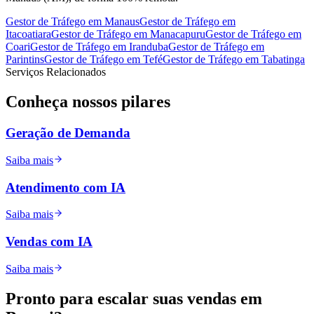
Gestor de Tráfego
em
Manaus
Gestor de Tráfego
em
Itacoatiara
Gestor de Tráfego
em
Manacapuru
Gestor de Tráfego
em
Coari
Gestor de Tráfego
em
Iranduba
Gestor de Tráfego
em
Parintins
Gestor de Tráfego
em
Tefé
Gestor de Tráfego
em
Tabatinga
Serviços Relacionados
Conheça nossos
pilares
Geração de Demanda
Saiba mais
Atendimento com IA
Saiba mais
Vendas com IA
Saiba mais
Pronto para
escalar
suas vendas em