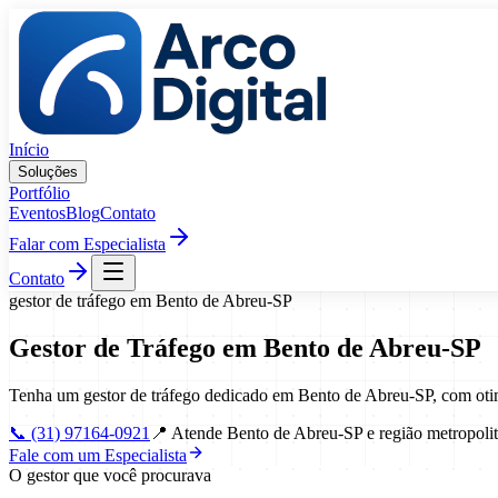
Pular para o conteúdo
Início
Soluções
Portfólio
Eventos
Blog
Contato
Falar com Especialista
Contato
gestor de tráfego
em
Bento de Abreu
-
SP
Gestor de Tráfego
em
Bento de Abreu
-
SP
Tenha um gestor de tráfego dedicado em Bento de Abreu-SP, com oti
📞
(31) 97164-0921
📍
Atende Bento de Abreu-SP e região metropoli
Fale com um Especialista
O gestor que você procurava