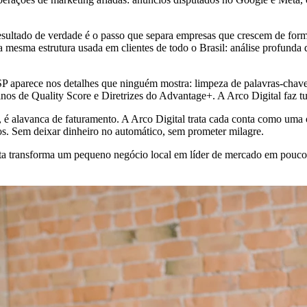
esultado de verdade é o passo que separa empresas que crescem de for
esma estrutura usada em clientes de todo o Brasil: análise profunda 
-SP aparece nos detalhes que ninguém mostra: limpeza de palavras-ch
finos de Quality Score e Diretrizes do Advantage+. A Arco Digital faz t
 é alavanca de faturamento. A Arco Digital trata cada conta como u
os. Sem deixar dinheiro no automático, sem prometer milagre.
feita transforma um pequeno negócio local em líder de mercado em pouc