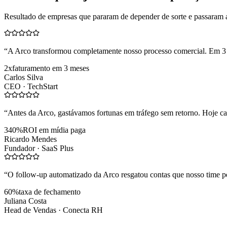
Resultado de empresas que pararam de depender de sorte e passaram 
“
A Arco transformou completamente nosso processo comercial. Em 3
2x
faturamento em 3 meses
Carlos Silva
CEO ·
TechStart
“
Antes da Arco, gastávamos fortunas em tráfego sem retorno. Hoje cad
340%
ROI em mídia paga
Ricardo Mendes
Fundador ·
SaaS Plus
“
O follow-up automatizado da Arco resgatou contas que nosso time pe
60%
taxa de fechamento
Juliana Costa
Head de Vendas ·
Conecta RH