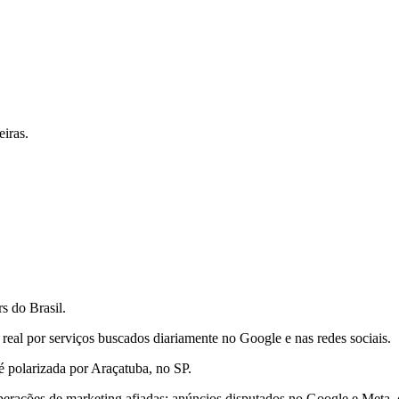
iras.
s do Brasil.
al por serviços buscados diariamente no Google e nas redes sociais.
 polarizada por Araçatuba, no SP.
erações de marketing afiadas: anúncios disputados no Google e Meta, cu