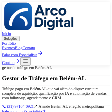
Pular para o conteúdo
Início
Soluções
Portfólio
Eventos
Blog
Contato
Falar com Especialista
Contato
gestor de tráfego
em
Belém
-
AL
Gestor de Tráfego
em
Belém
-
AL
Tráfego pago em Belém-AL que vai além do clique: estrutura
completa de aquisição, qualificação por IA e automação de vendas
com follow-up, agendamento e CRM.
📞
(31) 97164-0921
📍
Atende Belém-AL e região metropolitana
Fale com um Especialista