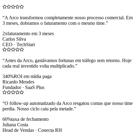
“
A Arco transformou completamente nosso processo comercial. Em
3 meses, dobramos o faturamento com o mesmo time.
”
2x
faturamento em 3 meses
Carlos Silva
CEO ·
TechStart
“
Antes da Arco, gastávamos fortunas em tráfego sem retorno. Hoje
cada real investido volta multiplicado.
”
340%
ROI em mídia paga
Ricardo Mendes
Fundador ·
SaaS Plus
“
O follow-up automatizado da Arco resgatou contas que nosso time
perdia. Nosso ciclo caiu pela metade.
”
60%
taxa de fechamento
Juliana Costa
Head de Vendas ·
Conecta RH