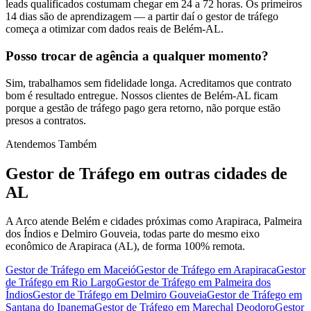
leads qualificados costumam chegar em 24 a 72 horas. Os primeiros
14 dias são de aprendizagem — a partir daí o gestor de tráfego
começa a otimizar com dados reais de Belém-AL.
Posso trocar de agência a qualquer momento?
Sim, trabalhamos sem fidelidade longa. Acreditamos que contrato
bom é resultado entregue. Nossos clientes de Belém-AL ficam
porque a gestão de tráfego pago gera retorno, não porque estão
presos a contratos.
Atendemos Também
Gestor de Tráfego
em outras cidades de
AL
A Arco atende Belém e cidades próximas como Arapiraca, Palmeira
dos Índios e Delmiro Gouveia, todas parte do mesmo eixo
econômico de Arapiraca (AL), de forma 100% remota.
Gestor de Tráfego
em
Maceió
Gestor de Tráfego
em
Arapiraca
Gestor
de Tráfego
em
Rio Largo
Gestor de Tráfego
em
Palmeira dos
Índios
Gestor de Tráfego
em
Delmiro Gouveia
Gestor de Tráfego
em
Santana do Ipanema
Gestor de Tráfego
em
Marechal Deodoro
Gestor