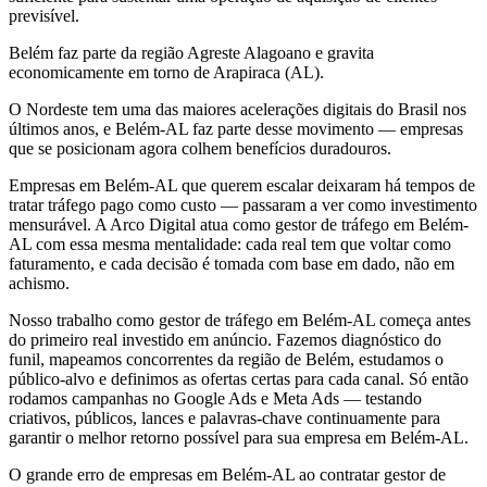
previsível.
Belém faz parte da região Agreste Alagoano e gravita
economicamente em torno de Arapiraca (AL).
O Nordeste tem uma das maiores acelerações digitais do Brasil nos
últimos anos, e Belém-AL faz parte desse movimento — empresas
que se posicionam agora colhem benefícios duradouros.
Empresas em Belém-AL que querem escalar deixaram há tempos de
tratar tráfego pago como custo — passaram a ver como investimento
mensurável. A Arco Digital atua como gestor de tráfego em Belém-
AL com essa mesma mentalidade: cada real tem que voltar como
faturamento, e cada decisão é tomada com base em dado, não em
achismo.
Nosso trabalho como gestor de tráfego em Belém-AL começa antes
do primeiro real investido em anúncio. Fazemos diagnóstico do
funil, mapeamos concorrentes da região de Belém, estudamos o
público-alvo e definimos as ofertas certas para cada canal. Só então
rodamos campanhas no Google Ads e Meta Ads — testando
criativos, públicos, lances e palavras-chave continuamente para
garantir o melhor retorno possível para sua empresa em Belém-AL.
O grande erro de empresas em Belém-AL ao contratar gestor de