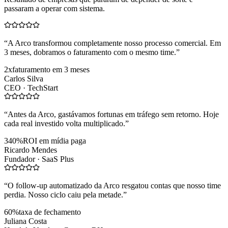
passaram a operar com sistema.
“
A Arco transformou completamente nosso processo comercial. Em
3 meses, dobramos o faturamento com o mesmo time.
”
2x
faturamento em 3 meses
Carlos Silva
CEO ·
TechStart
“
Antes da Arco, gastávamos fortunas em tráfego sem retorno. Hoje
cada real investido volta multiplicado.
”
340%
ROI em mídia paga
Ricardo Mendes
Fundador ·
SaaS Plus
“
O follow-up automatizado da Arco resgatou contas que nosso time
perdia. Nosso ciclo caiu pela metade.
”
60%
taxa de fechamento
Juliana Costa