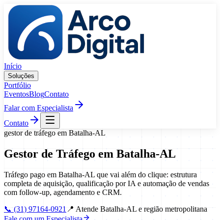
Pular para o conteúdo
Início
Soluções
Portfólio
Eventos
Blog
Contato
Falar com Especialista
Contato
gestor de tráfego
em
Batalha
-
AL
Gestor de Tráfego
em
Batalha
-
AL
Tráfego pago em Batalha-AL que vai além do clique: estrutura
completa de aquisição, qualificação por IA e automação de vendas
com follow-up, agendamento e CRM.
📞
(31) 97164-0921
📍
Atende Batalha-AL e região metropolitana
Fale com um Especialista