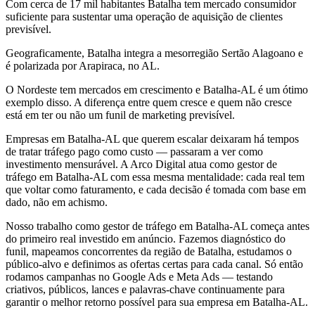
Com cerca de 17 mil habitantes Batalha tem mercado consumidor
suficiente para sustentar uma operação de aquisição de clientes
previsível.
Geograficamente, Batalha integra a mesorregião Sertão Alagoano e
é polarizada por Arapiraca, no AL.
O Nordeste tem mercados em crescimento e Batalha-AL é um ótimo
exemplo disso. A diferença entre quem cresce e quem não cresce
está em ter ou não um funil de marketing previsível.
Empresas em Batalha-AL que querem escalar deixaram há tempos
de tratar tráfego pago como custo — passaram a ver como
investimento mensurável. A Arco Digital atua como gestor de
tráfego em Batalha-AL com essa mesma mentalidade: cada real tem
que voltar como faturamento, e cada decisão é tomada com base em
dado, não em achismo.
Nosso trabalho como gestor de tráfego em Batalha-AL começa antes
do primeiro real investido em anúncio. Fazemos diagnóstico do
funil, mapeamos concorrentes da região de Batalha, estudamos o
público-alvo e definimos as ofertas certas para cada canal. Só então
rodamos campanhas no Google Ads e Meta Ads — testando
criativos, públicos, lances e palavras-chave continuamente para
garantir o melhor retorno possível para sua empresa em Batalha-AL.