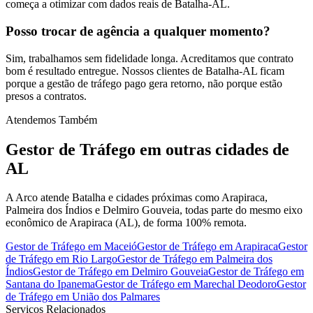
começa a otimizar com dados reais de Batalha-AL.
Posso trocar de agência a qualquer momento?
Sim, trabalhamos sem fidelidade longa. Acreditamos que contrato
bom é resultado entregue. Nossos clientes de Batalha-AL ficam
porque a gestão de tráfego pago gera retorno, não porque estão
presos a contratos.
Atendemos Também
Gestor de Tráfego
em outras cidades de
AL
A Arco atende Batalha e cidades próximas como Arapiraca,
Palmeira dos Índios e Delmiro Gouveia, todas parte do mesmo eixo
econômico de Arapiraca (AL), de forma 100% remota.
Gestor de Tráfego
em
Maceió
Gestor de Tráfego
em
Arapiraca
Gestor
de Tráfego
em
Rio Largo
Gestor de Tráfego
em
Palmeira dos
Índios
Gestor de Tráfego
em
Delmiro Gouveia
Gestor de Tráfego
em
Santana do Ipanema
Gestor de Tráfego
em
Marechal Deodoro
Gestor
de Tráfego
em
União dos Palmares
Serviços Relacionados