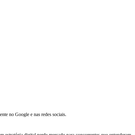
nte no Google e nas redes sociais.
m estratégia digital perde mercado para concorrentes que entenderam