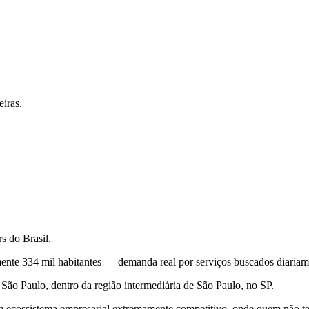
iras.
s do Brasil.
nte 334 mil habitantes — demanda real por serviços buscados diariame
ão Paulo, dentro da região intermediária de São Paulo, no SP.
m ecossistema empresarial extremamente competitivo, onde quem não te