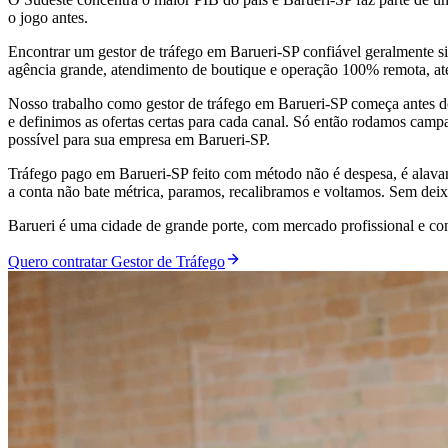
o jogo antes.
Encontrar um gestor de tráfego em Barueri-SP confiável geralmente si
agência grande, atendimento de boutique e operação 100% remota, at
Nosso trabalho como gestor de tráfego em Barueri-SP começa antes do
e definimos as ofertas certas para cada canal. Só então rodamos camp
possível para sua empresa em Barueri-SP.
Tráfego pago em Barueri-SP feito com método não é despesa, é alav
a conta não bate métrica, paramos, recalibramos e voltamos. Sem deix
Barueri é uma cidade de grande porte, com mercado profissional e c
Quero contratar Gestor de Tráfego