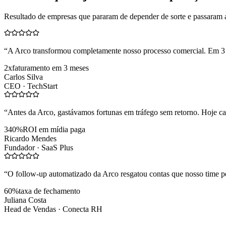
Resultado de empresas que pararam de depender de sorte e passaram 
“
A Arco transformou completamente nosso processo comercial. Em 3
2x
faturamento em 3 meses
Carlos Silva
CEO ·
TechStart
“
Antes da Arco, gastávamos fortunas em tráfego sem retorno. Hoje cad
340%
ROI em mídia paga
Ricardo Mendes
Fundador ·
SaaS Plus
“
O follow-up automatizado da Arco resgatou contas que nosso time pe
60%
taxa de fechamento
Juliana Costa
Head de Vendas ·
Conecta RH