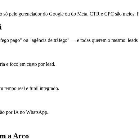
ó pelo gerenciador do Google ou do Meta. CTR e CPC são meios. Re
i
áfego pago" ou "agência de tráfego" — e todas querem o mesmo: leads p
ia e foco em custo por lead.
 tempo real e funil integrado.
ação por IA no WhatsApp.
om a Arco