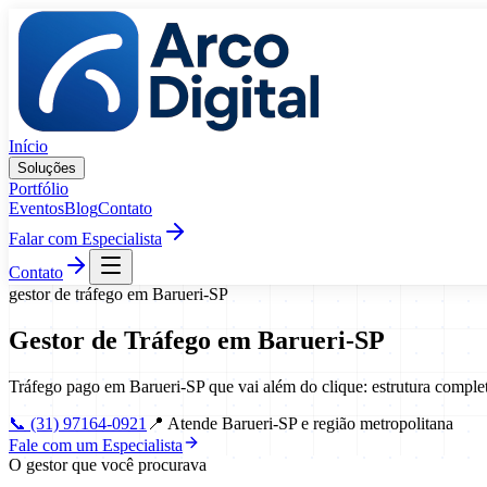
Pular para o conteúdo
Início
Soluções
Portfólio
Eventos
Blog
Contato
Falar com Especialista
Contato
gestor de tráfego
em
Barueri
-
SP
Gestor de Tráfego
em
Barueri
-
SP
Tráfego pago em Barueri-SP que vai além do clique: estrutura compl
📞
(31) 97164-0921
📍
Atende Barueri-SP e região metropolitana
Fale com um Especialista
O gestor que você procurava