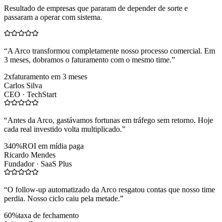
Resultado de empresas que pararam de depender de sorte e
passaram a operar com sistema.
“
A Arco transformou completamente nosso processo comercial. Em
3 meses, dobramos o faturamento com o mesmo time.
”
2x
faturamento em 3 meses
Carlos Silva
CEO ·
TechStart
“
Antes da Arco, gastávamos fortunas em tráfego sem retorno. Hoje
cada real investido volta multiplicado.
”
340%
ROI em mídia paga
Ricardo Mendes
Fundador ·
SaaS Plus
“
O follow-up automatizado da Arco resgatou contas que nosso time
perdia. Nosso ciclo caiu pela metade.
”
60%
taxa de fechamento