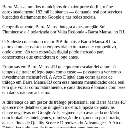
Barra Mansa, um dos municípios de maior porte do RJ, reúne
aproximadamente 182 mil habitantes — demanda real por serviços
buscados diariamente no Google e nas redes sociais.
Geograficamente, Barra Mansa integra a mesorregião Sul
Fluminense e é polarizada por Volta Redonda - Barra Mansa, no RJ.
O Sudeste concentra o maior PIB do país e Barra Mansa-RJ faz
parte de um ecossistema empresarial extremamente competitivo,
onde quem não tem estratégia digital perde mercado para
concorrentes que entenderam o jogo antes.
Empresas em Barra Mansa-RJ que querem escalar deixaram há
tempos de tratar tráfego pago como custo — passaram a ver como
investimento mensurável. A Arco Digital atua como gestor de
tráfego em Barra Mansa-RJ com essa mesma mentalidade: cada real
tem que voltar como faturamento, e cada decisão é tomada com base
em dado, não em achismo.
A diferença de um gestor de tráfego profissional em Barra Mansa-RJ
aparece nos detalhes que ninguém mostra: limpeza de palavras-
chave negativas no Google Ads, segmentação avançada no Meta
com lookalikes inteligentes, otimização de orçamento por horário,
ajustes finos de Quality Score e Diretrizes do Advantage+. A Arco
Digital faz tudo isso de forma sistemática, sem improviso.