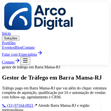
Pular para o conteúdo
Início
Soluções
Portfólio
Eventos
Blog
Contato
Falar com Especialista
Contato
gestor de tráfego
em
Barra Mansa
-
RJ
Gestor de Tráfego
em
Barra Mansa
-
RJ
Tráfego pago em Barra Mansa-RJ que vai além do clique: estrutura
completa de aquisição, qualificação por IA e automação de vendas
com follow-up, agendamento e CRM.
📞
(31) 97164-0921
📍
Atende Barra Mansa-RJ e região
metropolitana