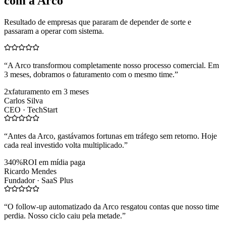
com a Arco
Resultado de empresas que pararam de depender de sorte e
passaram a operar com sistema.
“
A Arco transformou completamente nosso processo comercial. Em
3 meses, dobramos o faturamento com o mesmo time.
”
2x
faturamento em 3 meses
Carlos Silva
CEO ·
TechStart
“
Antes da Arco, gastávamos fortunas em tráfego sem retorno. Hoje
cada real investido volta multiplicado.
”
340%
ROI em mídia paga
Ricardo Mendes
Fundador ·
SaaS Plus
“
O follow-up automatizado da Arco resgatou contas que nosso time
perdia. Nosso ciclo caiu pela metade.
”