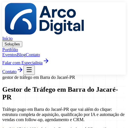
Pular para o conteúdo
Início
Soluções
Portfólio
Eventos
Blog
Contato
Falar com Especialista
Contato
gestor de tráfego
em
Barra do Jacaré
-
PR
Gestor de Tráfego
em
Barra do Jacaré
-
PR
Tráfego pago em Barra do Jacaré-PR que vai além do clique:
estrutura completa de aquisição, qualificação por IA e automação de
vendas com follow-up, agendamento e CRM.