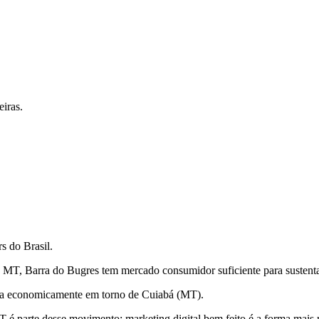
iras.
s do Brasil.
 MT, Barra do Bugres tem mercado consumidor suficiente para sustentar
ita economicamente em torno de Cuiabá (MT).
 parte desse movimento: marketing digital bem feito é a forma mais rá