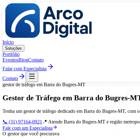
Pular para o conteúdo
Início
Soluções
Portfólio
Eventos
Blog
Contato
Falar com Especialista
Contato
gestor de tráfego
em
Barra do Bugres
-
MT
Gestor de Tráfego
em
Barra do Bugres
-
M
Tenha um gestor de tráfego dedicado em Barra do Bugres-MT, com ot
📞
(31) 97164-0921
📍
Atende Barra do Bugres-MT e região metropol
Fale com um Especialista
O gestor que você procurava