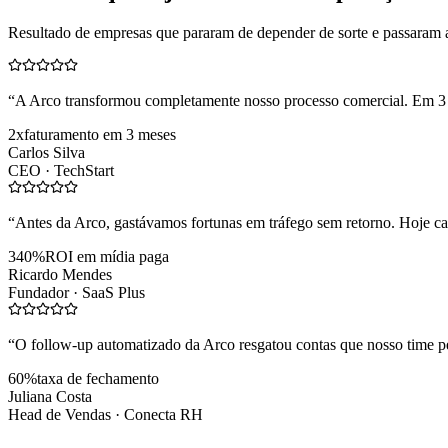
Resultado de empresas que pararam de depender de sorte e passaram 
“
A Arco transformou completamente nosso processo comercial. Em 3
2x
faturamento em 3 meses
Carlos Silva
CEO ·
TechStart
“
Antes da Arco, gastávamos fortunas em tráfego sem retorno. Hoje cad
340%
ROI em mídia paga
Ricardo Mendes
Fundador ·
SaaS Plus
“
O follow-up automatizado da Arco resgatou contas que nosso time pe
60%
taxa de fechamento
Juliana Costa
Head de Vendas ·
Conecta RH