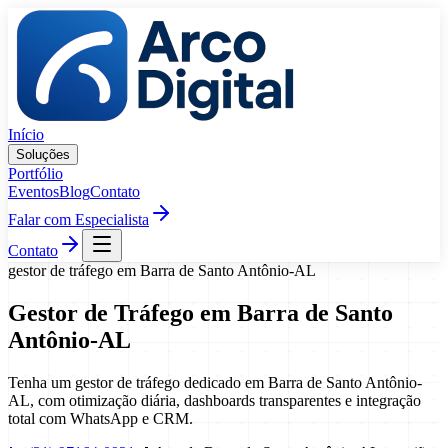
Pular para o conteúdo
Início
Soluções
Portfólio
Eventos
Blog
Contato
Falar com Especialista
Contato
gestor de tráfego
em
Barra de Santo Antônio
-
AL
Gestor de Tráfego
em
Barra de Santo
Antônio
-
AL
Tenha um gestor de tráfego dedicado em Barra de Santo Antônio-
AL, com otimização diária, dashboards transparentes e integração
total com WhatsApp e CRM.