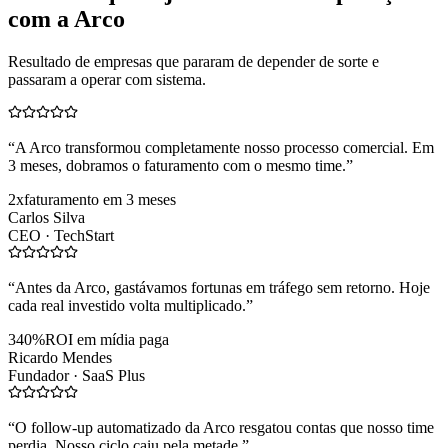
com a Arco
Resultado de empresas que pararam de depender de sorte e
passaram a operar com sistema.
“
A Arco transformou completamente nosso processo comercial. Em
3 meses, dobramos o faturamento com o mesmo time.
”
2x
faturamento em 3 meses
Carlos Silva
CEO ·
TechStart
“
Antes da Arco, gastávamos fortunas em tráfego sem retorno. Hoje
cada real investido volta multiplicado.
”
340%
ROI em mídia paga
Ricardo Mendes
Fundador ·
SaaS Plus
“
O follow-up automatizado da Arco resgatou contas que nosso time
perdia. Nosso ciclo caiu pela metade.
”