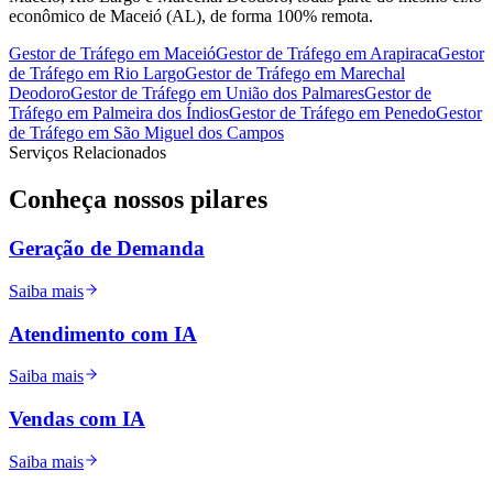
econômico de Maceió (AL), de forma 100% remota.
Gestor de Tráfego
em
Maceió
Gestor de Tráfego
em
Arapiraca
Gestor
de Tráfego
em
Rio Largo
Gestor de Tráfego
em
Marechal
Deodoro
Gestor de Tráfego
em
União dos Palmares
Gestor de
Tráfego
em
Palmeira dos Índios
Gestor de Tráfego
em
Penedo
Gestor
de Tráfego
em
São Miguel dos Campos
Serviços Relacionados
Conheça nossos
pilares
Geração de Demanda
Saiba mais
Atendimento com IA
Saiba mais
Vendas com IA
Saiba mais